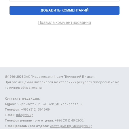
Правила комментирования
@1996-2026
ЗАО "Издательский дом "Вечерний Бишкек"
При размещении материалов на сторонних ресурсах гиперссылка на
источник обязательна.
Контакты редакции:
Адрес:
Кыргызстан, г. Бишкек, ул. Усенбаева, 2.
Телефон:
+996 (312) 88-18-09.
E-mail:
info@vb.kg
Телефон рекламного отдела:
+996 (312) 48-62-03.
E-mail рекламного отдела:
vbavto@vb.kg, vb48k@vb.kg