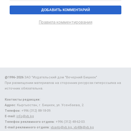
Правила комментирования
@1996-2026
ЗАО "Издательский дом "Вечерний Бишкек"
При размещении материалов на сторонних ресурсах гиперссылка на
источник обязательна.
Контакты редакции:
Адрес:
Кыргызстан, г. Бишкек, ул. Усенбаева, 2.
Телефон:
+996 (312) 88-18-09.
E-mail:
info@vb.kg
Телефон рекламного отдела:
+996 (312) 48-62-03.
E-mail рекламного отдела:
vbavto@vb.kg, vb48k@vb.kg