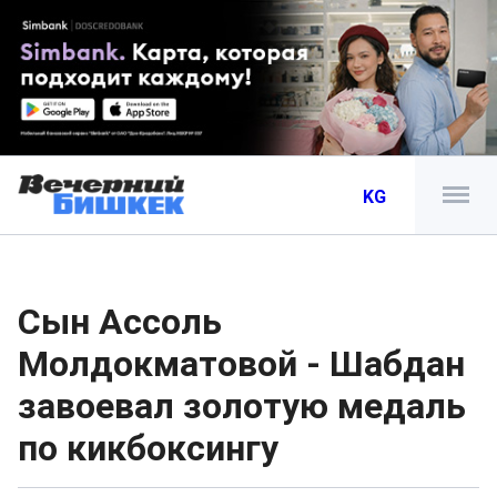
KG
Сын Ассоль
Молдокматовой - Шабдан
завоевал золотую медаль
по кикбоксингу