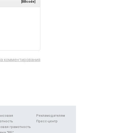
[BBcode]
ла комментирования
ансовая
Рекламодателям
отность
Пресс-центр
овая грамотность
вка "ВБ"