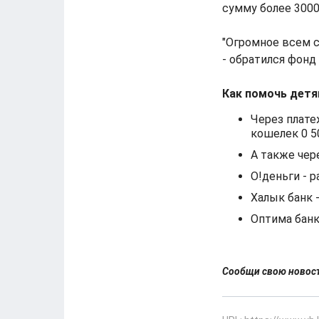
сумму более 3000
"Огромное всем с
- обратился фонд
Как помочь дет
Через плате
кошелек 0 50
А также чер
О!деньги - 
Халык банк 
Оптима банк
Сообщи свою ново