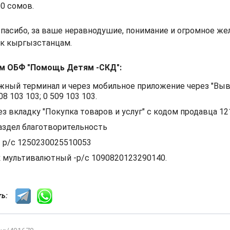
0 сомов.
пасибо, за ваше неравнодушие, понимание и огромное жел
 к кыргызстанцам.
ям ОБФ "Помощь Детям -СКД":
жный терминал и через мобильное приложение через "Выв
8 103 103; 0 509 103 103. ⠀
ез вкладку "Покупка товаров и услуг" с кодом продавца 12
раздел благотворительность
- р/с 1250230025510053
 мультивалютный -р/с 1090820123290140.
сть: