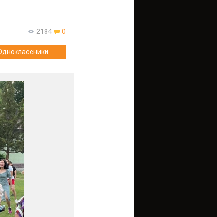
2184
0
Одноклассники