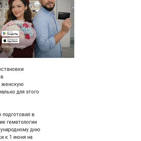
остановки
 в
й женскую
иально для этого
 подготовил в
ние гематологии
дународному дню
и к 1 июня на