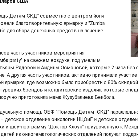
лларов США.
ощь Детям-СКД" совместно с центром йоги
овели благотворительную ярмарку и "Zumba
лубе для сбора денежных средств на лечение
 часов часть участников мероприятия
мба party" на свежем воздухе, под умелым
тьяны Рядовой и Айдины Осмоновой, которые 2 часа без 
не. А другая часть участников, активно принимали участие
ой ярмарке, где возможно было приобрести с 80% скидко
 турецких брендов и кондитерские изделия, которые спец
оручно приготовила мама Жузубалиева Бекбола.
дуальную помощь ОБФ "Помощь Детям -СКД" параллельно
 – детское отделение онкологии НЦОиГ и детское отделе
и и шоу-программу "Доктор Клоун" приуроченную к Меж
 детей из онкогематологических отделений получат подарк