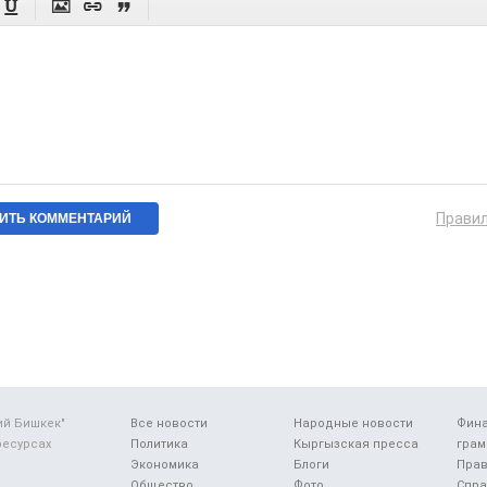




Прави
ий Бишкек"
Все новости
Народные новости
Фин
ресурсах
Политика
Кыргызская пресса
грам
Экономика
Блоги
Прав
Общество
Фото
Спра