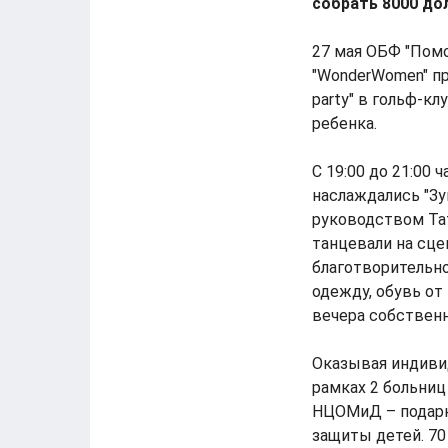
собрать 8000 до
27 мая ОБФ "Пом
"WonderWomen" пр
party" в гольф-к
ребенка.
С 19:00 до 21:00
наслаждались "Зу
руководством Та
танцевали на сце
благотворительн
одежду, обувь от
вечера собственн
Оказывая индиви
рамках 2 больниц
НЦОМиД – подарк
защиты детей. 70