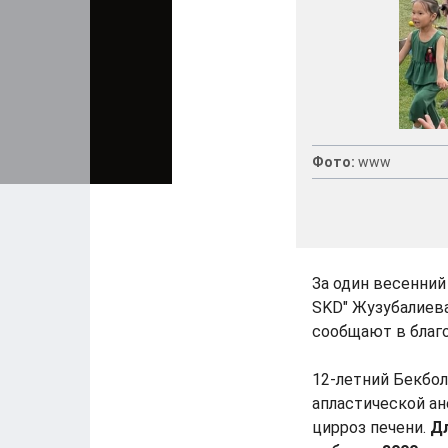
Фото:
www
За один весенний 
SKD" Жузубалиева
сообщают в благо
12-летний Бекбол
апластической ан
цирроз печени.
Дл