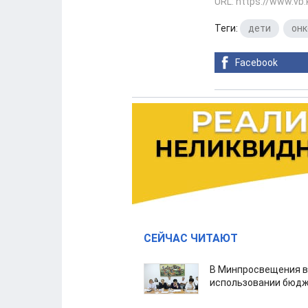
URL: https://www.vb
Теги:
дети
,
онк
Facebook
СЕЙЧАС ЧИТАЮТ
В Минпросвещения в
использовании бюдж