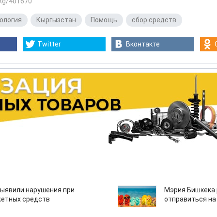
.kg/401670
ология
,
Кыргызстан
,
Помощь
,
сбор средств
Twitter
Вконтакте
ыявили нарушения при
Мэрия Бишкека 
етных средств
отправиться на