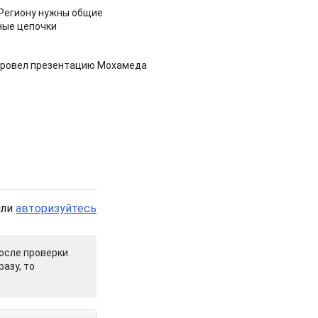
 Региону нужны общие
ные цепочки
провел презентацию Мохамеда
или
авторизуйтесь
осле проверки
азу, то