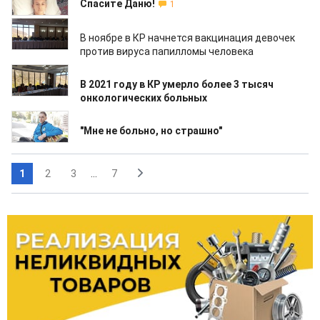
Спасите Даню!
1
14.10.2022
В ноябре в КР начнется вакцинация девочек
против вируса папилломы человека
14.10.2022
В 2021 году в КР умерло более 3 тысяч
онкологических больных
27.09.2022
"Мне не больно, но страшно"
1
2
3
...
7