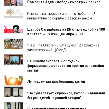
Помогите Адеми победить острый лейкоз
15.01.2024
Кыргызстан присоединился к Глобальной
инициативе по борьбе с детским раком
13.12.2023
Шаирбу Сагынбаева из КР стала одной из 100
влиятельных женщин мира-2023
24.11.2023
"Help The Children SKD" вручил 120 флаконов
химиотерапии НЦОМиД
22.11.2023
В Бишкеке эксперты обсудили
формирование стратегии против рака шейки
матки
13.10.2023
Луч надежды для больных детей
25.08.2023
"Не существует скрининга, который выявлял
бы рак детей на ранней стадии"
24.08.2023