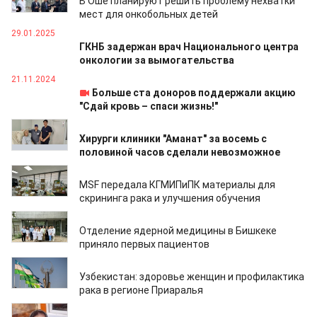
В Оше планируют решить проблему нехватки
мест для онкобольных детей
29.01.2025
ГКНБ задержан врач Национального центра
онкологии за вымогательства
21.11.2024
Больше ста доноров поддержали акцию
"Сдай кровь – спаси жизнь!"
19.09.2024
Хирурги клиники "Аманат" за восемь с
половиной часов сделали невозможное
01.09.2024
MSF передала КГМИПиПК материалы для
скрининга рака и улучшения обучения
27.06.2024
Отделение ядерной медицины в Бишкеке
приняло первых пациентов
11.06.2024
Узбекистан: здоровье женщин и профилактика
рака в регионе Приаралья
14.03.2024