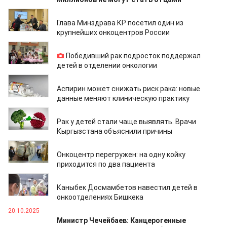
28.05.2026
Глава Минздрава КР посетил один из
крупнейших онкоцентров России
18.05.2026
Победивший рак подросток поддержал
детей в отделении онкологии
26.04.2026
Аспирин может снижать риск рака: новые
данные меняют клиническую практику
04.02.2026
Рак у детей стали чаще выявлять. Врачи
Кыргызстана объяснили причины
30.01.2026
Онкоцентр перегружен: на одну койку
приходится по два пациента
30.12.2025
Каныбек Досмамбетов навестил детей в
онкоотделениях Бишкека
20.10.2025
Министр Чечейбаев: Канцерогенные