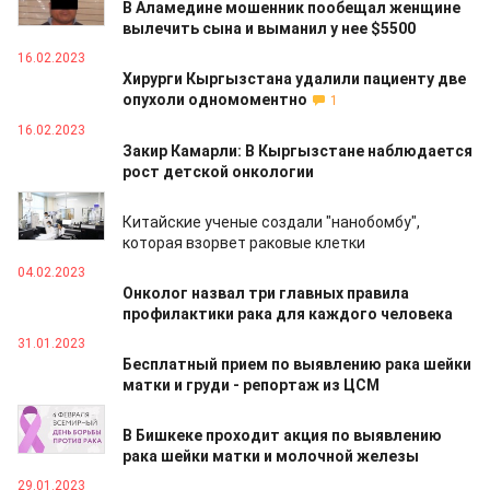
В Аламедине мошенник пообещал женщине
вылечить сына и выманил у нее $5500
16.02.2023
Хирурги Кыргызстана удалили пациенту две
опухоли одномоментно
1
16.02.2023
Закир Камарли: В Кыргызстане наблюдается
рост детской онкологии
07.02.2023
Китайские ученые создали "нанобомбу",
которая взорвет раковые клетки
04.02.2023
Онколог назвал три главных правила
профилактики рака для каждого человека
31.01.2023
Бесплатный прием по выявлению рака шейки
матки и груди - репортаж из ЦСМ
31.01.2023
В Бишкеке проходит акция по выявлению
рака шейки матки и молочной железы
29.01.2023