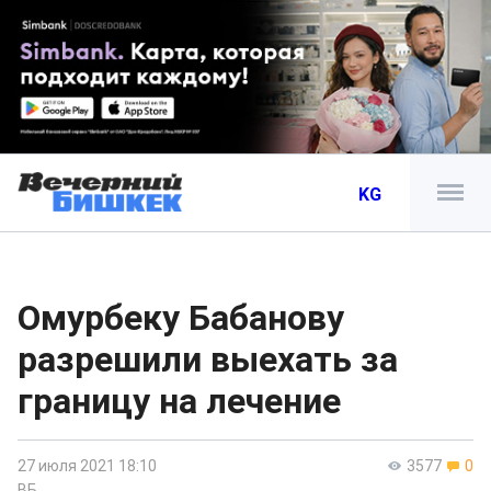
KG
Омурбеку Бабанову
разрешили выехать за
границу на лечение
27 июля 2021 18:10
3577
0
ВБ