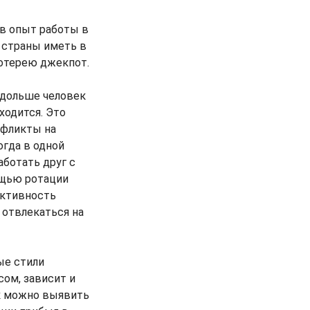
ив опыт работы в
 страны иметь в
лотерею джекпот.
 дольше человек
ходится. Это
нфликты на
огда в одной
ботать друг с
ощью ротации
ективность
 отвлекаться на
ые стили
сом, зависит и
ок можно выявить