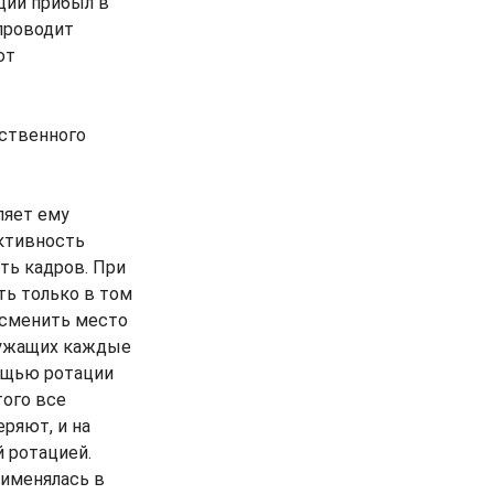
ции прибыл в
 проводит
ют
рственного
ляет ему
ктивность
ть кадров. При
ть только в том
 сменить место
служащих каждые
мощью ротации
того все
ряют, и на
 ротацией.
рименялась в