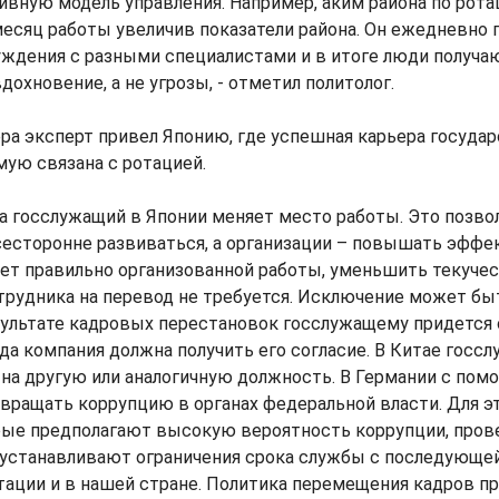
вную модель управления. Например, аким района по рота
 месяц работы увеличив показатели района. Он ежедневно
ждения с разными специалистами и в итоге люди получа
дохновение, а не угрозы, - отметил политолог.
ра эксперт привел Японию, где успешная карьера госуда
ую связана с ротацией.
а госслужащий в Японии меняет место работы. Это позво
сесторонне развиваться, а организации – повышать эффе
чет правильно организованной работы, уменьшить текучес
трудника на перевод не требуется. Исключение может бы
езультате кадровых перестановок госслужащему придется
да компания должна получить его согласие. В Китае гос
 на другую или аналогичную должность. В Германии с по
вращать коррупцию в органах федеральной власти. Для э
рые предполагают высокую вероятность коррупции, прове
 устанавливают ограничения срока службы с последующей
ации и в нашей стране. Политика перемещения кадров п