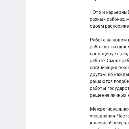
- Это и карьерны
разных районах, 
своем распоряжен
Работа на новом
работает на одно
провоцирует раз
работе. Смена ра
организации воз
другом, но кажды
решаются подобн
работы государст
решение личных 
Межрегиональная
управления. Част
конечный резуль