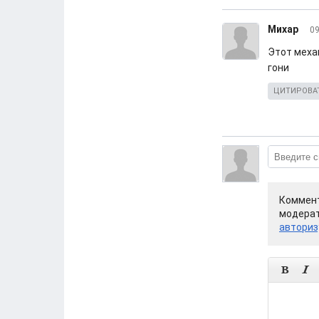
Михар
09
Этот меха
гони
ЦИТИРОВА
Коммент
модерат
авториз

