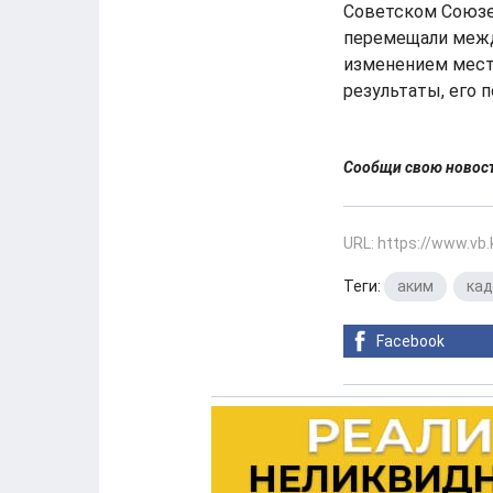
Советском Союзе
перемещали между
изменением места
результаты, его п
Сообщи свою ново
URL: https://www.vb
Теги:
аким
,
ка
Facebook