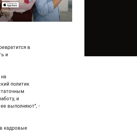
ревратится в
ть и
 на
ский политик
остаточным
аботу, и
 ее выполняют", -
ов кадровые