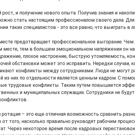
й рост, и получение нового опыта. Получив знания и накоп
можно стать настоящим профессионалом своего дела. Для
ии таких специалистов - это все равно, что выиграть в 
 месте предотвращает профессиональное выгорание. Чем
м месте, тем в большем эмоциональном напряжении он на
дражение, плохое настроение, быструю утомляемость, ко
бочей обстановки может это исправить. Нередки случаи, к
никают конфликты между сотрудниками. Люди не могут ра
й из них по отдельности является ценным кадром. С пом
ые трудовые конфликты. Таким путем повышается эфф
венных и муниципальных служащих. Сотрудники не будут
конфликтов.
 ротация – это еще отличная возможность сравнить разн
о от того, насколько правильно руководят рабочим процес
тат. Через некоторое время после кадровых перестанов