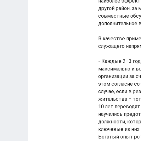
наиболее эффекти
другой район, за
совместные обсу
дополнительное в
В качестве приме
служащего напрям
- Каждые 2–3 год
максимально и в
организации за с
этом согласие со
случае, если в р
жительства – тог
10 лет переводят
научились предот
должности, кото
ключевые из них
Богатый опыт рот