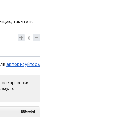
пцию, так что не
0
или
авторизуйтесь
осле проверки
азу, то
[BBcode]