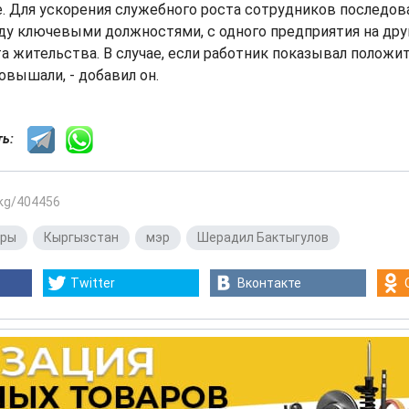
. Для ускорения служебного роста сотрудников последов
 ключевыми должностями, с одного предприятия на друго
 жительства. В случае, если работник показывал положи
овышали, - добавил он.
сть:
.kg/404456
дры
,
Кыргызстан
,
мэр
,
Шерадил Бактыгулов
Twitter
Вконтакте