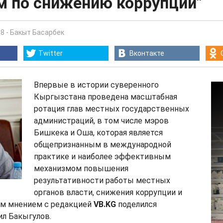
м по снижению коррупции"
58
-
Бакыт Басарбек
Twitter
Вконтакте
Впервые в истории суверенного
Кыргызстана проведена масштабная
ротация глав местных государственных
администраций, в том числе мэров
Бишкека и Оша, которая является
общепризнанным в международной
практике и наиболее эффективным
механизмом повышения
результативности работы местных
органов власти, снижения коррупции и
им мнением с редакцией
VB.KG
поделился
ил Бакыгулов.