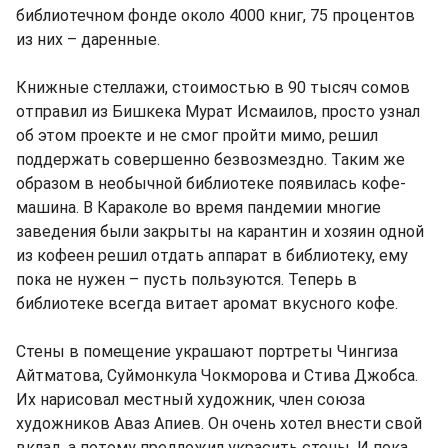
библиотечном фонде около 4000 книг, 75 процентов
из них – даренные.
Книжные стеллажи, стоимостью в 90 тысяч сомов
отправил из Бишкека Мурат Исмаилов, просто узнал
об этом проекте и не смог пройти мимо, решил
поддержать совершенно безвозмездно. Таким же
образом в необычной библиотеке появилась кофе-
машина. В Караколе во время пандемии многие
заведения были закрыты на карантин и хозяин одной
из кофеен решил отдать аппарат в библиотеку, ему
пока не нужен – пусть пользуются. Теперь в
библиотеке всегда витает аромат вкусного кофе.
Стены в помещение украшают портреты Чингиза
Айтматова, Суймонкула Чокморова и Стива Джобса.
Их нарисовал местный художник, член союза
художников Аваз Апиев. Он очень хотел внести свой
вклад, а потому предложил украсить стены. И пока