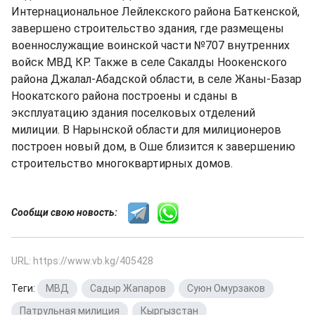
Интернациональное Лейлекского района Баткенской,
завершено строительство здания, где размещены
военнослужащие воинской части №707 внутренних
войск МВД КР. Также в селе Сакалды Ноокенского
района Джалал-Абадской области, в селе Жаны-Базар
Ноокатского района построены и сданы в
эксплуатацию здания поселковых отделений
милиции. В Нарынской области для милиционеров
построен новый дом, в Оше близится к завершению
строительство многоквартирных домов.
Сообщи свою новость:
URL: https://www.vb.kg/405428
Теги:
МВД
,
Садыр Жапаров
,
Суюн Омурзаков
,
Патрульная милиция
,
Кыргызстан