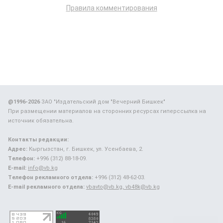
Правила комментирования
@1996-2026
ЗАО "Издательский дом "Вечерний Бишкек"
При размещении материалов на сторонних ресурсах гиперссылка на
источник обязательна.
Контакты редакции:
Адрес:
Кыргызстан, г. Бишкек, ул. Усенбаева, 2.
Телефон:
+996 (312) 88-18-09.
E-mail:
info@vb.kg
Телефон рекламного отдела:
+996 (312) 48-62-03.
E-mail рекламного отдела:
vbavto@vb.kg, vb48k@vb.kg