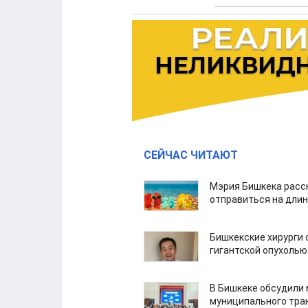
СЕЙЧАС ЧИТАЮТ
Мэрия Бишкека расс
отправиться на дли
Бишкекские хирурги 
гигантской опухолью
В Бишкеке обсудили
муниципального тра