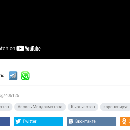
сть:
.kg/406126
атов
,
Ассоль Молдокматова
,
Кыргызстан
,
коронавирус
Twitter
Вконтакте