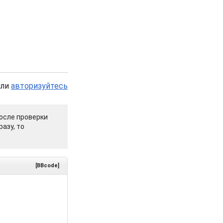
или
авторизуйтесь
осле проверки
азу, то
[BBcode]