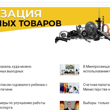
казала, куда можно
В Минпросвещен
нных выходных
использовании
спасли годовалого ребенка с
Счетная палата
 печени
Министерстве н
 меры по улучшению работы
Выборы: только
нспорта