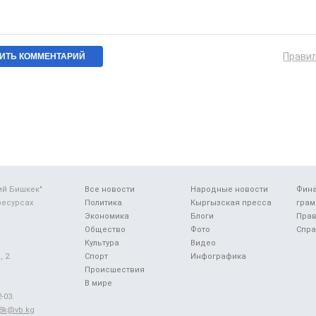
Прави
ий Бишкек"
Все новости
Народные новости
Фин
ресурсах
Политика
Кыргызская пресса
грам
Экономика
Блоги
Прав
Общество
Фото
Спра
Культура
Видео
 2.
Спорт
Инфографика
Происшествия
В мире
-03.
48k@vb.kg