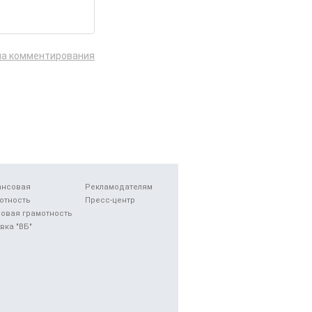
ла комментирования
ансовая
Рекламодателям
отность
Пресс-центр
овая грамотность
вка "ВБ"