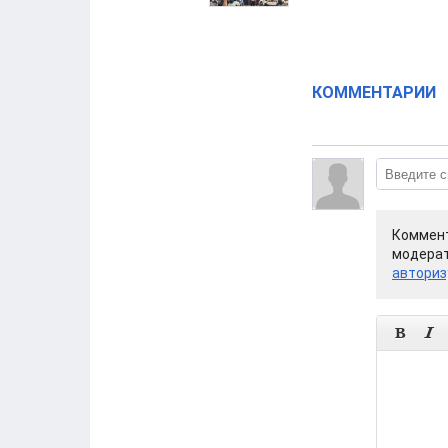
КОММЕНТАРИИ
Коммент
модерат
авториз

