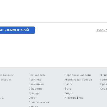
Прави
ий Бишкек"
Все новости
Народные новости
Фин
ресурсах
Политика
Кыргызская пресса
грам
Экономика
Блоги
Прав
Общество
Фото
Спра
Культура
Видео
 2.
Спорт
Инфографика
Происшествия
В мире