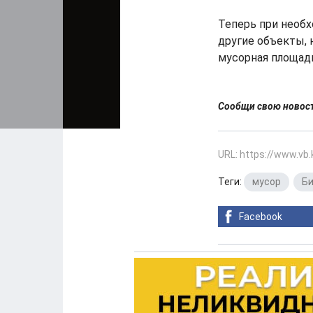
Теперь при необх
другие объекты, 
мусорная площадк
Сообщи свою ново
URL: https://www.vb
Теги:
мусор
,
Б
Facebook