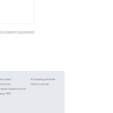
ла комментирования
ансовая
Рекламодателям
отность
Пресс-центр
овая грамотность
вка "ВБ"