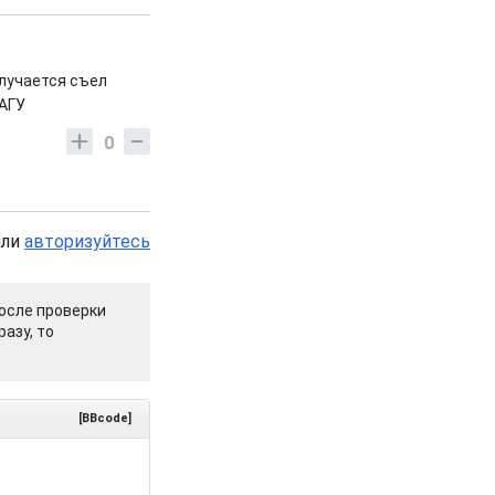
олучается съел
МАГУ
0
или
авторизуйтесь
осле проверки
азу, то
[BBcode]