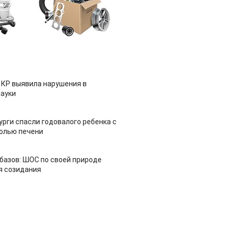
 КР выявила нарушения в
ауки
урги спасли годовалого ребенка с
холью печени
азов: ШОС по своей природе
я созидания