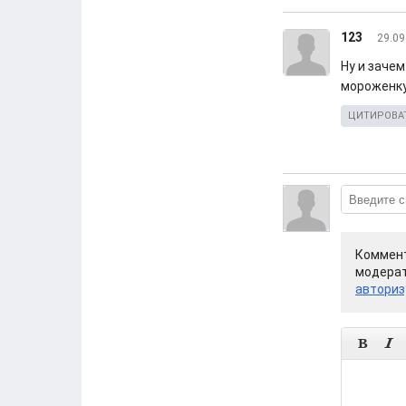
123
29.09
Ну и заче
мороженку
ЦИТИРОВА
Коммент
модерат
авториз

