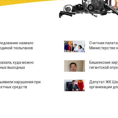
едование назвало
Счетная палата
одиной тюльпанов
Министерстве н
казала, куда можно
Бишкекские хир
нных выходных
гигантской опу
ыявили нарушения при
Депутат ЖК Шаб
етных средств
организация дл