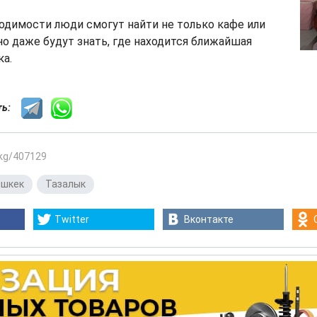
одимости люди смогут найти не только кафе или
но даже будут знать, где находится ближайшая
а.
сть:
.kg/407129
ишкек
,
Тазалык
Twitter
Вконтакте