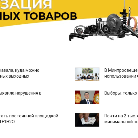
казала, куда можно
В Минпросвещен
нных выходных
использовании
ыявила нарушения в
Выборы: только
тать постоянной площадкой
Почти на 2 тыс.
M F1H2O
минимальной пе