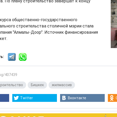
в. По плану строительство завершат к концу
курса общественно-государственного
ального строительства столичной мэрии стала
мпания "Алмалы-Доор". Источник финансирования
жет.
сть:
.kg/407439
троительство
,
Бишкек
,
жилмассив
Twitter
Вконтакте