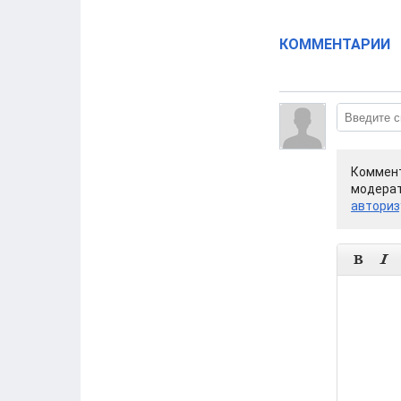
КОММЕНТАРИИ
Коммент
модерат
авториз

