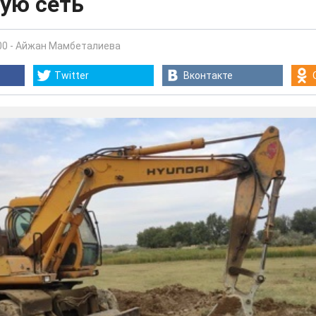
ую сеть
00
-
Айжан Мамбеталиева
Twitter
Вконтакте