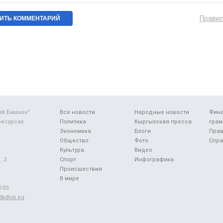
Прави
ий Бишкек"
Все новости
Народные новости
Фин
ресурсах
Политика
Кыргызская пресса
грам
Экономика
Блоги
Прав
Общество
Фото
Спра
Культура
Видео
 2.
Спорт
Инфографика
Происшествия
В мире
-03.
48k@vb.kg