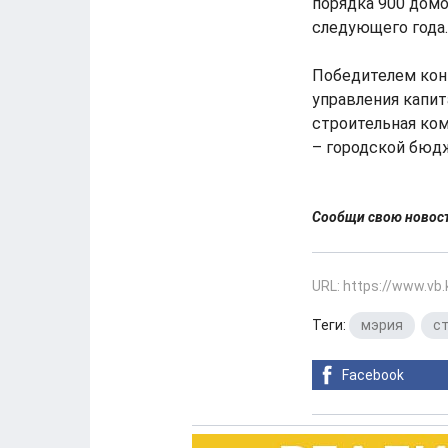
порядка 900 домо
следующего года.
Победителем кон
управления капит
строительная ко
– городской бюд
Сообщи свою ново
URL: https://www.vb
Теги:
мэрия
,
с
Facebook