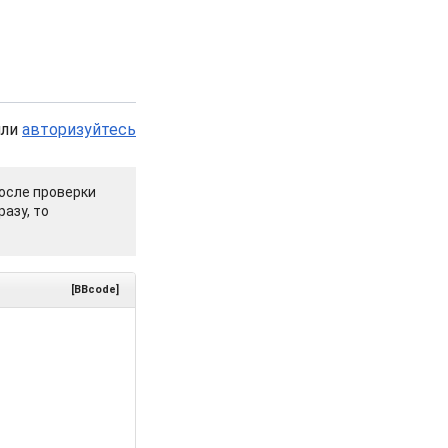
или
авторизуйтесь
осле проверки
азу, то
[BBcode]