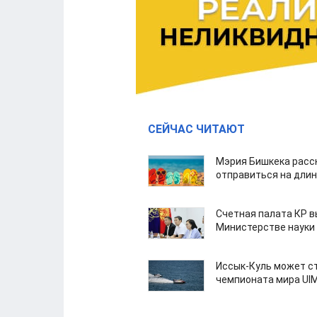
СЕЙЧАС ЧИТАЮТ
Мэрия Бишкека расс
отправиться на дли
Счетная палата КР в
Министерстве науки
Иссык-Куль может с
чемпионата мира UI