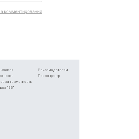
ла комментирования
ансовая
Рекламодателям
отность
Пресс-центр
овая грамотность
вка "ВБ"