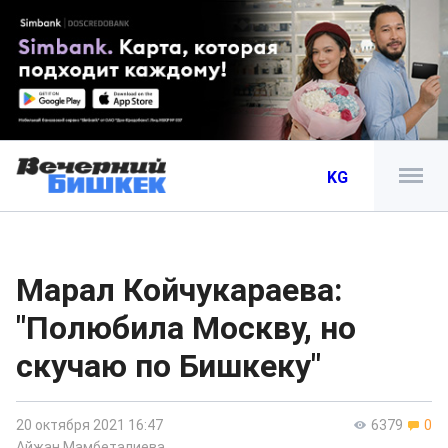
KG
Марал Койчукараева:
"Полюбила Москву, но
скучаю по Бишкеку"
20 октября 2021 16:47
6379
0
Айжан Мамбеталиева