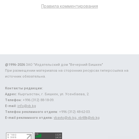
Правила комментирования
@1996-2026
ЗАО "Издательский дом "Вечерний Бишкек"
При размещении материалов на сторонних ресурсах гиперссылка на
источник обязательна.
Контакты редакции:
Адрес:
Кыргызстан, г. Бишкек, ул. Усенбаева, 2.
Телефон:
+996 (312) 88-18-09.
E-mail:
info@vb.kg
Телефон рекламного отдела:
+996 (312) 48-62-03.
E-mail рекламного отдела:
vbavto@vb.kg, vb48k@vb.kg