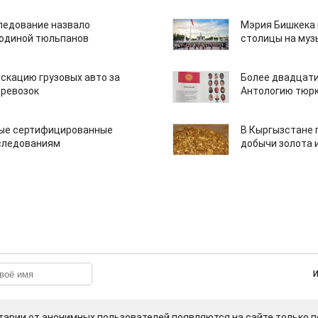
едование назвало
Мэрия Бишкека 
одиной тюльпанов
столицы на муз
скацию грузовых авто за
Более двадцати
еревозок
Антологию тюрк
вые сертифицированные
В Кыргызстане 
следованиям
добычи золота 
арии от анонимных пользователей появляются на сайте только п