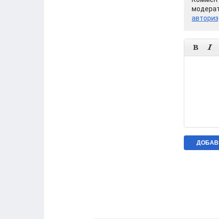
модерат
авториз

