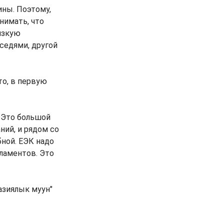
ины. Поэтому,
нимать, что
изкую
седями, другой
то, в первую
. Это большой
ний, и рядом со
бной. ЕЭК надо
ламентов. Это
азиялык муун"