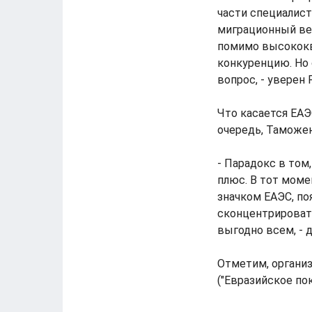
части специалист
миграционный век
помимо высококв
конкуренцию. Но
вопрос, - уверен 
Что касается ЕАЭ
очередь, Таможен
- Парадокс в том
плюс. В тот моме
значком ЕАЭС, по
сконцентрировать
выгодно всем, - 
Отметим, органи
("Евразийское пок