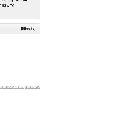
азу, то
[BBcode]
ла комментирования