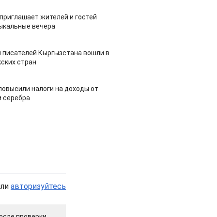
приглашает жителей и гостей
ыкальные вечера
 писателей Кыргызстана вошли в
ских стран
повысили налоги на доходы от
и серебра
или
авторизуйтесь
осле проверки