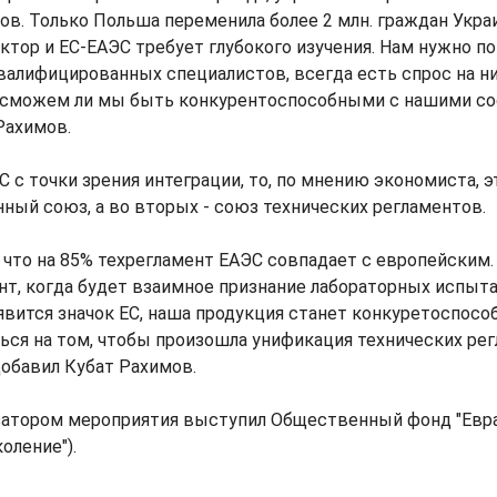
ов. Только Польша переменила более 2 млн. граждан Укра
тор и ЕС-ЕАЭС требует глубокого изучения. Нам нужно по
алифицированных специалистов, всегда есть спрос на н
 сможем ли мы быть конкурентоспособными с нашими со
Рахимов.
С с точки зрения интеграции, то, по мнению экономиста, э
ный союз, а во вторых - союз технических регламентов.
, что на 85% техрегламент ЕАЭС совпадает с европейским
нт, когда будет взаимное признание лабораторных испыта
явится значок ЕС, наша продукция станет конкуретоспосо
ся на том, чтобы произошла унификация технических рег
добавил Кубат Рахимов.
затором мероприятия выступил Общественный фонд "Евр
оление").