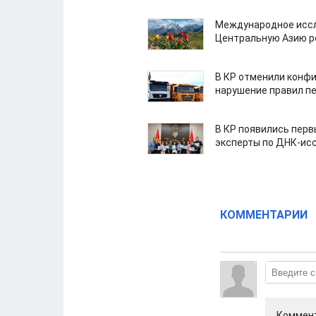
Международное иссл
Центральную Азию р
В КР отменили конфи
нарушение правил п
В КР появились пер
эксперты по ДНК-ис
КОММЕНТАРИИ
Коммент