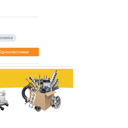
номика
Одноклассники