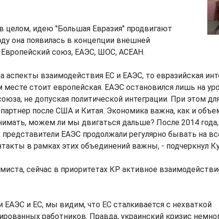
 в целом, идею "Большая Евразия" продвигают
году она появилась в концепции внешней
 Европейский союз, ЕАЭС, ШОС, АСЕАН.
на аспекты взаимодействия ЕС и ЕАЭС, то евразийская инт
м месте стоит европейская. ЕАЭС остановился лишь на ур
оюза, не допуская политической интеграции. При этом для
партнер после США и Китая. Экономика важна, как и объе
имать, можем ли мы двигаться дальше? После 2014 года, 
 представители ЕАЭС продолжали регулярно бывать на в
контакты в рамках этих объединений важны, - подчеркнул К
иста, сейчас в приоритетах КР активное взаимодействие
си ЕАЭС и ЕС, мы видим, что ЕС сталкивается с нехваткой
рованных работников. Правда, украинский кризис немног