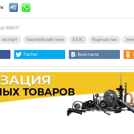
сть:
.kg/408631
экспорт
,
Европейский союз
,
ЕАЭС
,
Кыргызстан
,
эко
Twitter
Вконтакте