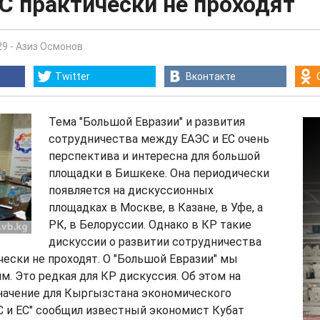
С практически не проходят
29
-
Азиз Осмонов
Twitter
Вконтакте
Тема "Большой Евразии" и развития
сотрудничества между ЕАЭС и ЕС очень
перспектива и интересна для большой
площадки в Бишкеке. Она периодически
появляется на дискуссионных
площадках в Москве, в Казане, в Уфе, а
РК, в Белоруссии. Однако в КР такие
дискуссии о развитии сотрудничества
чески не проходят. О "Большой Евразии" мы
м. Это редкая для КР дискуссия. Об этом на
Значение для Кыргызстана экономического
С и ЕС" сообщил известный экономист Кубат