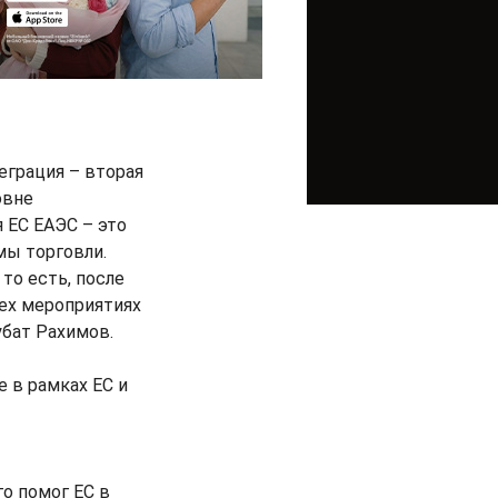
еграция – вторая
овне
 ЕС ЕАЭС – это
мы торговли.
то есть, после
сех мероприятиях
убат Рахимов.
 в рамках ЕС и
о помог ЕС в