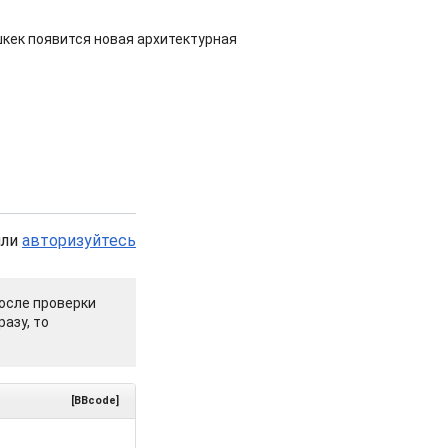
шкек появится новая архитектурная
или
авторизуйтесь
осле проверки
азу, то
[BBcode]