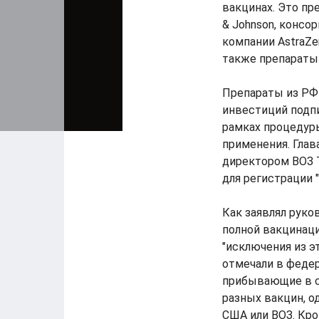
вакцинах. Это пр
& Johnson, консо
компании AstraZen
также препараты 
Препараты из РФ 
инвестиций подпи
рамках процедур
применения. Гла
директором ВОЗ Т
для регистрации 
Как заявлял рук
полной вакцинаци
"исключения из э
отмечали в феде
прибывающие в с
разных вакцин, 
США или ВОЗ. Кро