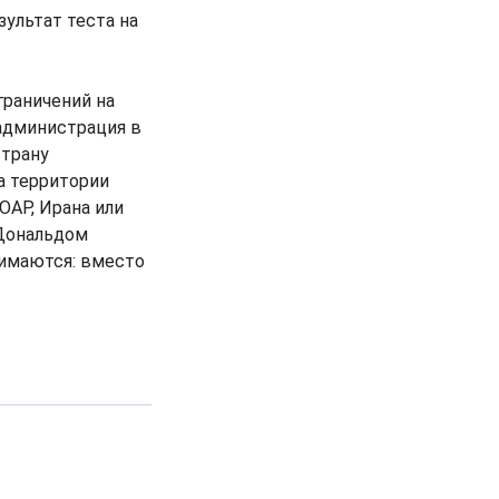
ультат теста на
раничений на
 администрация в
страну
а территории
ЮАР, Ирана или
 Дональдом
нимаются: вместо