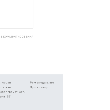
ла комментирования
ансовая
Рекламодателям
отность
Пресс-центр
овая грамотность
вка "ВБ"