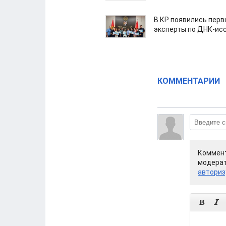
В КР появились пер
эксперты по ДНК-ис
КОММЕНТАРИИ
Коммент
модерат
авториз

