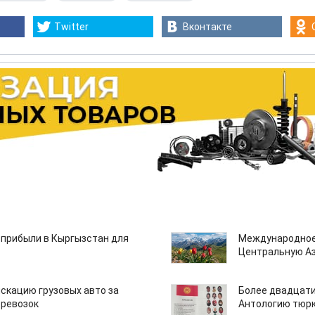
Twitter
Вконтакте
 прибыли в Кыргызстан для
Международное
Центральную А
скацию грузовых авто за
Более двадцати
еревозок
Антологию тюрк