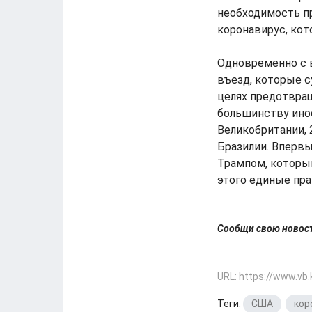
необходимость пр
коронавирус, кот
Одновременно с 
въезд, которые с
целях предотвращ
большинству инос
Великобритании, 
Бразилии. Вперв
Трампом, который
этого единые пра
Сообщи свою ново
URL: https://www.vb
Теги:
США
,
кор