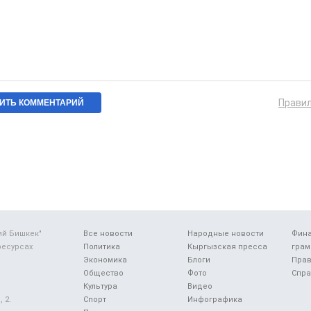
Прави
ий Бишкек"
Все новости
Народные новости
Фин
ресурсах
Политика
Кыргызская пресса
грам
Экономика
Блоги
Прав
Общество
Фото
Спра
Культура
Видео
 2.
Спорт
Инфографика