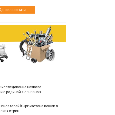
Одноклассники
 исследование назвало
зию родиной тюльпанов
 писателей Кыргызстана вошли в
ских стран