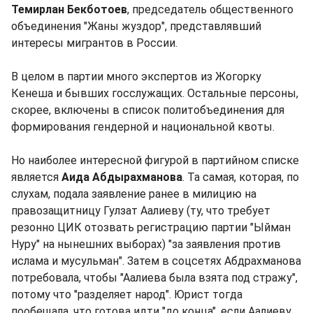
Темирлан Бекботоев
, председатель общественного
объединения "Жаны жуздор", представлявший
интересы мигрантов в России.
В целом в партии много экспертов из Жогорку
Кенеша и бывших госслужащих. Остальные персоны,
скорее, включены в список политобъединения для
формирования гендерной и национальной квоты.
Но наиболее интересной фигурой в партийном списке
является
Аида Абдырахманова
. Та самая, которая, по
слухам, подала заявление ранее в милицию на
правозащитницу Гулзат Аалиеву (ту, что требует
резонно ЦИК отозвать регистрацию партии "Ыйман
Нуру" на нынешних выборах) "за заявления против
ислама и мусульман". Затем в соцсетях Абдрахманова
потребовала, чтобы "Аалиева была взята под стражу",
потому что "разделяет народ". Юрист тогда
пообещала, что готова идти "до конца", если Аалиеву