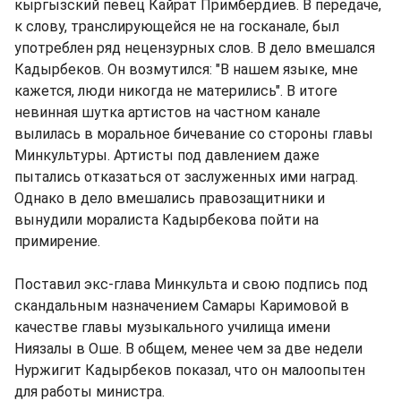
кыргызский певец Кайрат Примбердиев. В передаче,
к слову, транслирующейся не на госканале, был
употреблен ряд нецензурных слов. В дело вмешался
Кадырбеков. Он возмутился: "В нашем языке, мне
кажется, люди никогда не матерились". В итоге
невинная шутка артистов на частном канале
вылилась в моральное бичевание со стороны главы
Минкультуры. Артисты под давлением даже
пытались отказаться от заслуженных ими наград.
Однако в дело вмешались правозащитники и
вынудили моралиста Кадырбекова пойти на
примирение.
Поставил экс-глава Минкульта и свою подпись под
скандальным назначением Самары Каримовой в
качестве главы музыкального училища имени
Ниязалы в Оше. В общем, менее чем за две недели
Нуржигит Кадырбеков показал, что он малоопытен
для работы министра.