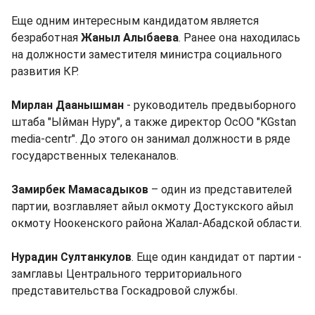
Еще одним интересным кандидатом является
безработная
Жаныл Алыбаева
. Ранее она находилась
на должности заместителя министра социального
развития КР.
Мирлан Даанышман
- руководитель предвыборного
штаба "Ыйман Нуру", а также директор ОсОО "KGstan
media-centr". До этого он занимал должности в ряде
государственных телеканалов.
Замирбек Мамасадыков
– один из представителей
партии, возглавляет айыл окмоту Достукского айыл
окмоту Ноокенского района Жалал-Абадской области.
Нурадин Султанкулов
. Еще один кандидат от партии -
замглавы Центрального территориального
представительства Госкадровой службы.