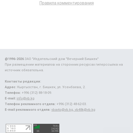
Правила комментирования
@1996-2026
ЗАО "Издательский дом "Вечерний Бишкек"
При размещении материалов на сторонних ресурсах гиперссылка на
источник обязательна.
Контакты редакции:
Адрес:
Кыргызстан, г. Бишкек, ул. Усенбаева, 2.
Телефон:
+996 (312) 88-18-09.
E-mail:
info@vb.kg
Телефон рекламного отдела:
+996 (312) 48-62-03.
E-mail рекламного отдела:
vbavto@vb.kg, vb48k@vb.kg