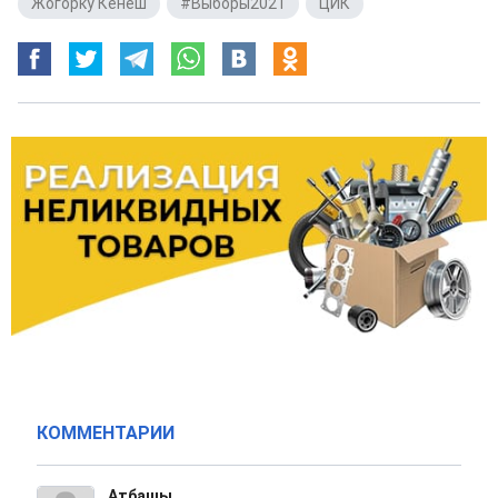
Жогорку Кенеш
,
#Выборы2021
,
ЦИК
КОММЕНТАРИИ
Атбашы