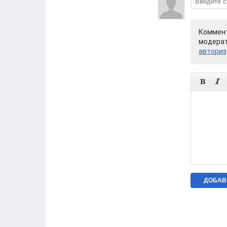
Коммент
модерат
авториз

