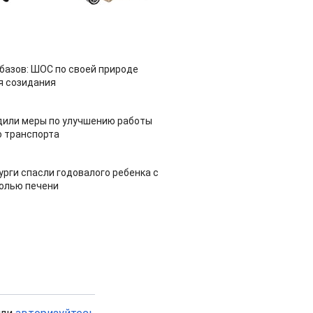
азов: ШОС по своей природе
я созидания
дили меры по улучшению работы
 транспорта
урги спасли годовалого ребенка с
холью печени