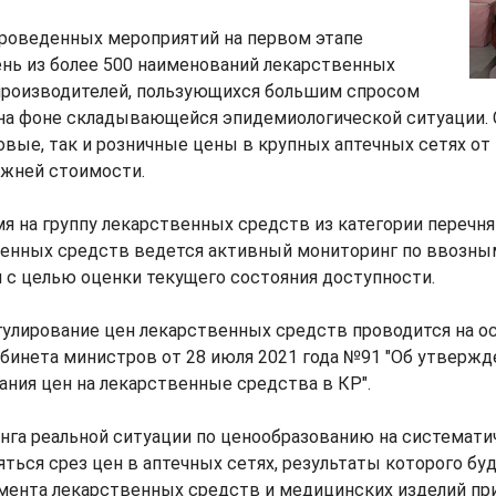
проведенных мероприятий на первом этапе
нь из более 500 наименований лекарственных
производителей, пользующихся большим спросом
на фоне складывающейся эпидемиологической ситуации. С
вые, так и розничные цены в крупных аптечных сетях от 
ежней стоимости.
я на группу лекарственных средств из категории перечн
енных средств ведется активный мониторинг по ввозны
 с целью оценки текущего состояния доступности.
гулирование цен лекарственных средств проводится на о
абинета министров от 28 июля 2021 года №91 "Об утверж
ания цен на лекарственные средства в КР".
нга реальной ситуации по ценообразованию на системати
ться срез цен в аптечных сетях, результаты которого бу
амента лекарственных средств и медицинских изделий п