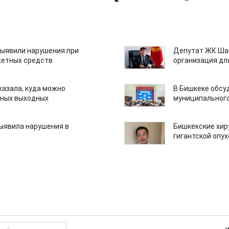
ыявили нарушения при
Депутат ЖК Шаб
етных средств
организация дл
казала, куда можно
В Бишкеке обсу
нных выходных
муниципального
ыявила нарушения в
Бишкекские хир
гигантской опу