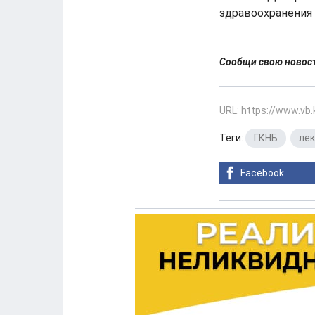
здравоохранения 
Сообщи свою ново
URL: https://www.vb
Теги:
ГКНБ
,
ле
Facebook