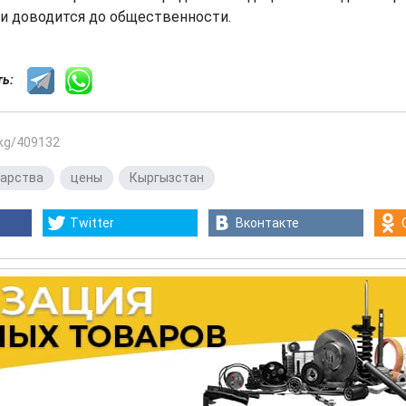
и доводится до общественности.
сть:
.kg/409132
карства
,
цены
,
Кыргызстан
Twitter
Вконтакте