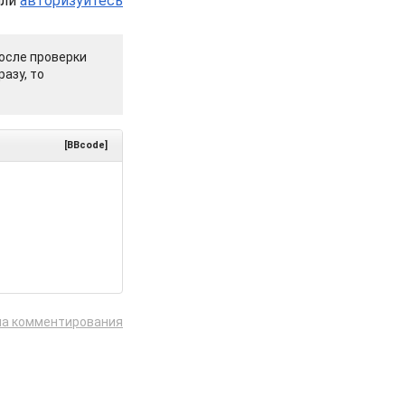
или
авторизуйтесь
осле проверки
азу, то
[BBcode]
ла комментирования