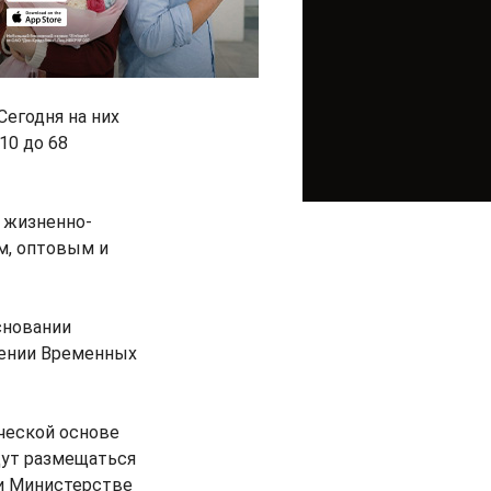
егодня на них
10 до 68
я жизненно-
м, оптовым и
сновании
дении Временных
ческой основе
дут размещаться
ри Министерстве