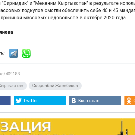
 "Биримдик" и "Мекеним Кыргызстан" в результате испол
ассовых подкупов смогли обеспечить себе 46 и 45 мандат
о причиной массовых недовольств в октябре 2020 года.
лиева
сть:
.kg/409183
Кыргызстан
,
Сооронбай Жээнбеков
Twitter
Вконтакте