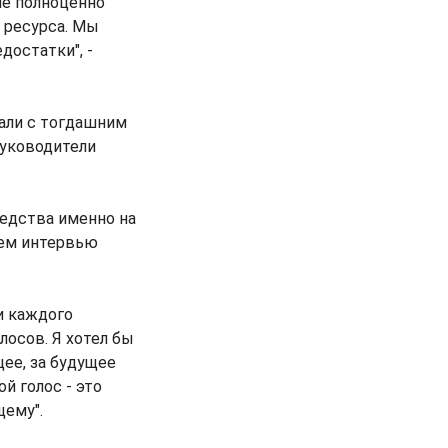
не полноценно
 ресурса. Мы
остатки", -
вали с тогдашним
руководители
редства именно на
оем интервью
и каждого
лосов. Я хотел бы
щее, за будущее
й голос - это
щему".