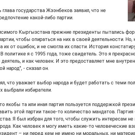
 глава государства Жээнбеков заявил, что не
редпочтение какой-либо партии.
висимого Кыргызстана прежние президенты пытались фо
артии, чтобы опираться на них в своей деятельности. Но, 
а их от ошибок, и не смогла их спасти. История констатир
 В политике я с 1995 года, тоже свидетель. Это я прекрас
деятель, и как человек. И это предоставляет мне внутре
й народ", - сказал он.
л, что уважает выбор народа и будет работать с теми п
х выбрали избиратели.
то якобы та или иная партия пользуется поддержкой презид
вить этой партии такое-то количество мандатов. Партия 
ства. Я был избран для того, чтобы служить интересам не
народа. Как человек я могу иметь какие-то человеческие 
резидент – ни перед кем не имею ни моральных, ни матер