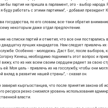
кая бы партия ни пришла в парламент, это - выбор народа.
я буду работать с этими партиями", - добавил президент К
ава государства, по его словам, все-таки обратил внимани
всему некоторым даже отдал предпочтение.
ние на списки партий и отметил, что все они постарались
 двадцатку лучших кандидатов. Нам следует привлечь их 
службе. Особенно - молодежь. Даст Бог, после выборов, 
огорку Кенеш, необходимо поднимать этот вопрос и прив
 вижу, кто из них всем своим сердцем радеет за свою ст
ь ей. Моя цель - привлечь их на госслужбу, чтобы они мог
й вклад в развитие нашей страны", - сказал он.
заверил кыргызстанцев, что после принятия закона об и
о ресурса резко снизился уровень использования админр
ственной власти.