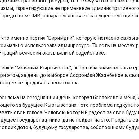
 административного ресурса, то отмечу, что в нашей стра
измы, гарантирующие не применение административного
осредством СМИ, аппарат указывает на существующие нед
 что именно партия "Биримдик", которую негласно связы
симально использовала админресурс. То есть на местах 
траций всячески оказывали ей содействие.
, как и "Мекеним Кыргызстан", потратила значительные с
При этом, за день до выборов Сооронбай Жээнбеков в св
анцев не продавать свои голоса:
роблема на сегодняшний день, которая беспокоит и меня, 
ющего за будущее Кыргызстана - это проблема подкупа го
авать свои голоса. Человек, который радеет за свое буду
удущее государства, никогда не пойдет на это. Продать сво
 своих детей, будущему государства, собственному буду