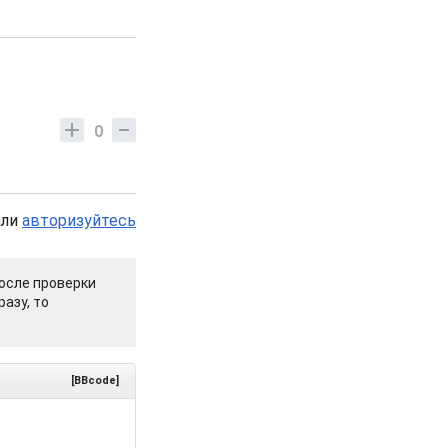
0
или
авторизуйтесь
осле проверки
азу, то
[BBcode]