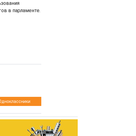
ьзования
ов в парламенте.
Одноклассники