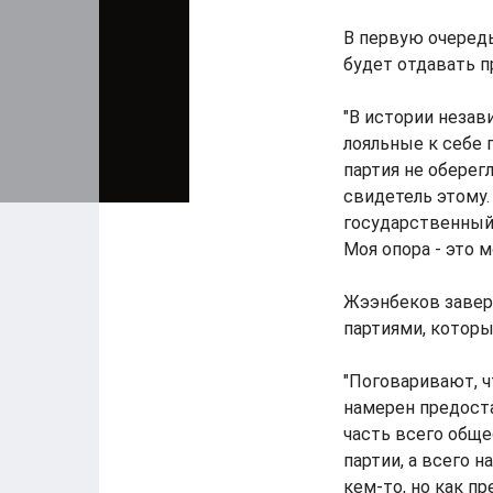
В первую очередь
будет отдавать п
"В истории неза
лояльные к себе п
партия не оберегл
свидетель этому.
государственный 
Моя опора - это мо
Жээнбеков заверя
партиями, которы
"Поговаривают, ч
намерен предоста
часть всего обще
партии, а всего 
кем-то, но как п