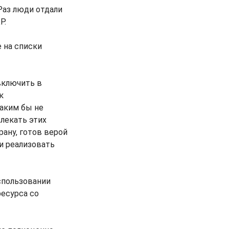
 Раз люди отдали
Р.
е на списки
 включить в
к
каким бы не
лекать этих
рану, готов верой
ли реализовать
спользовании
есурса со