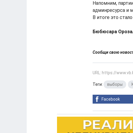
Напомним, партии
админресурса и м
В итоге это стал
Бюбюсара Ороза
Сообщи свою ново
URL: https://www.vb
Теги:
выборы
,
Facebook