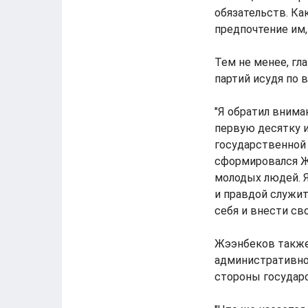
обязательств. Ка
предпочтение им, 
Тем не менее, гл
партий исудя по 
"Я обратил внима
первую десятку и
государственной 
сформировался Ж
молодых людей. Я
и правдой служит
себя и внести сво
Жээнбеков также 
административног
стороны государ