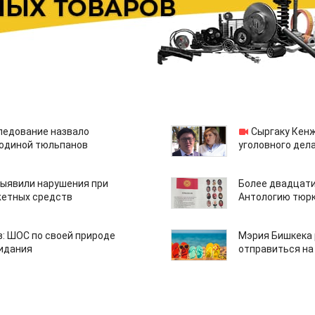
едование назвало
Сыргаку Кен
одиной тюльпанов
уголовного дела
ыявили нарушения при
Более двадцати
етных средств
Антологию тюрк
: ШОС по своей природе
Мэрия Бишкека 
зидания
отправиться на