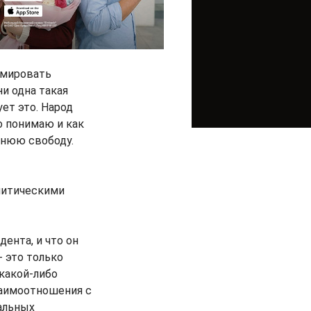
рмировать
ни одна такая
ует это. Народ
но понимаю и как
ннюю свободу.
олитическими
ента, и что он
- это только
 какой-либо
взаимоотношения с
иальных