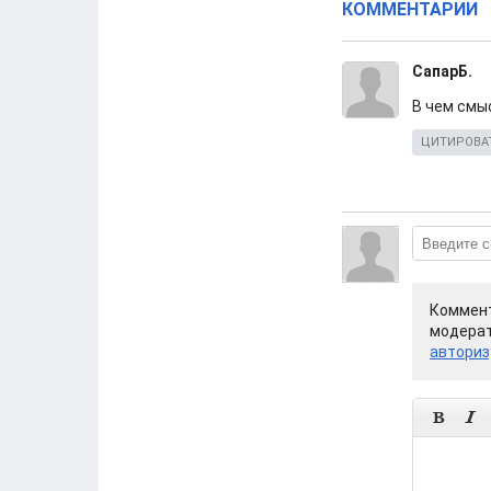
КОММЕНТАРИИ
СапарБ.
В чем смы
ЦИТИРОВА
Коммент
модерат
авториз

