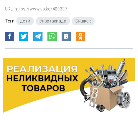
URL: https://www.vb.kg/409337
Теги:
дети
,
спартакиада
,
Бишкек