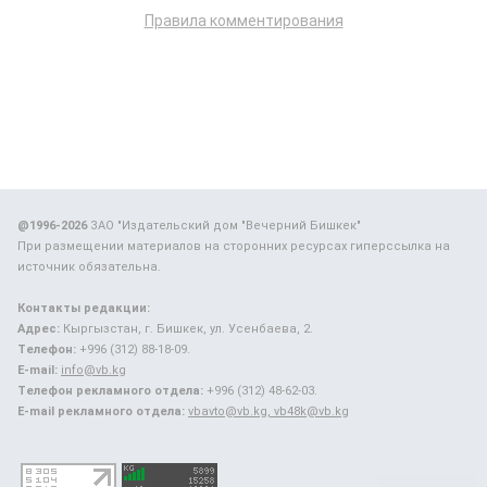
Правила комментирования
@1996-2026
ЗАО "Издательский дом "Вечерний Бишкек"
При размещении материалов на сторонних ресурсах гиперссылка на
источник обязательна.
Контакты редакции:
Адрес:
Кыргызстан, г. Бишкек, ул. Усенбаева, 2.
Телефон:
+996 (312) 88-18-09.
E-mail:
info@vb.kg
Телефон рекламного отдела:
+996 (312) 48-62-03.
E-mail рекламного отдела:
vbavto@vb.kg, vb48k@vb.kg