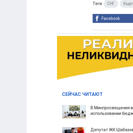
Теги:
СНГ
,
Кыр
Facebook
СЕЙЧАС ЧИТАЮТ
В Минпросвещения в
использовании бюдж
Депутат ЖК Шабазов