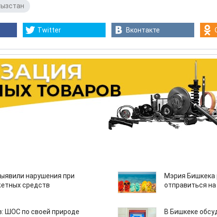
гызстан
Twitter
Вконтакте
ыявили нарушения при
Мэрия Бишкека 
етных средств
отправиться на
: ШОС по своей природе
В Бишкеке обсу