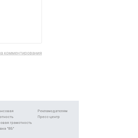
ла комментирования
ансовая
Рекламодателям
отность
Пресс-центр
овая грамотность
вка "ВБ"