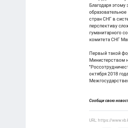
Благодаря этому 
образовательное 
стран СНГ в сис
перспективу слож
гуманитарного с
комитета СНГ Ма
Первый такой фор
Министерством н
"Россотрудничест
октября 2018 год
Межгосударствен
Сообщи свою ново
URL: https://www.vb