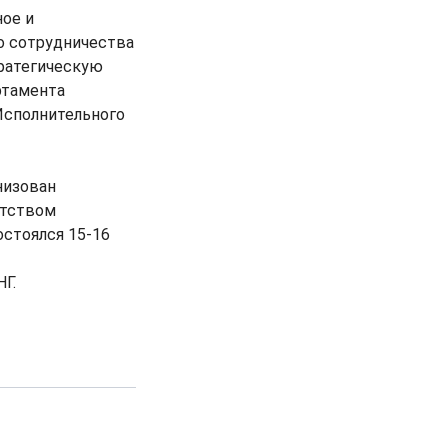
ное и
го сотрудничества
ратегическую
ртамента
Исполнительного
низован
нтством
остоялся 15-16
Г.