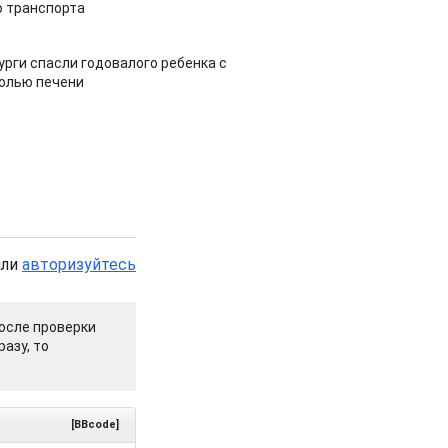
 транспорта
урги спасли годовалого ребенка с
холью печени
или
авторизуйтесь
осле проверки
азу, то
[BBcode]