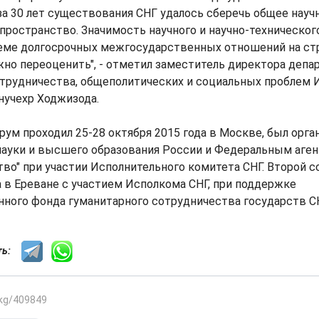
за 30 лет существования СНГ удалось сберечь общее науч
пространство. Значимость научного и научно-техническо
теме долгосрочных межгосударственных отношений на ст
но переоценить", - отметил заместитель директора депа
отрудничества, общеполитических и социальных проблем 
нучехр Ходжизода.
ум проходил 25-28 октября 2015 года в Москве, был орга
ауки и высшего образования России и Федеральным аге
во" при участии Исполнительного комитета СНГ. Второй с
а в Ереване с участием Исполкома СНГ, при поддержке
ного фонда гуманитарного сотрудничества государств СН
сть:
.kg/409849