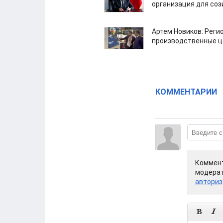
организация для со
Артем Новиков: Реги
производственные ц
КОММЕНТАРИИ
Коммент
модерат
авториз

