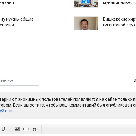
зидания
муниципального
ону нужны общие
Бишкекские хир
епочки
гигантской опу
арии от анонимных пользователей появляются на сайте только п
ором. Если вы хотите, чтобы ваш комментарий был опубликован ср
уйтесь



