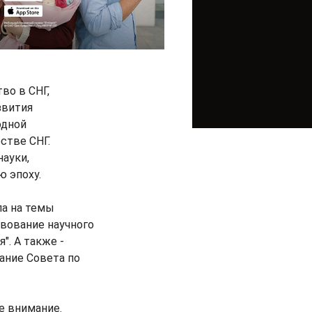
во в СНГ,
звития
одной
стве СНГ.
ауки,
 эпоху.
ла на темы
вование научного
". А также -
ание Совета по
е внимание.