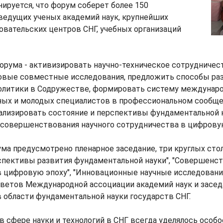
нируется, что форум соберет более 150
ведущих ученых академий наук, крупнейших
овательских центров СНГ, учебных организаций
рума - активизировать научно-техническое сотрудничест
овые совместные исследования, предложить способы ра
олитики в Содружестве, формировать систему междунар
ных и молодых специалистов в профессиональном сообще
ализировать состояние и перспективы фундаментальной н
 совершенствования научного сотрудничества в цифровую
а предусмотрено пленарное заседание, три круглых сто
спективы развития фундаментальной науки", "Совершенст
 цифровую эпоху", "Инновационные научные исследования
оветов Международной ассоциации академий наук и засед
 области фундаментальной науки государств СНГ.
в сфере науки и технологий в СНГ всегда уделялось особо