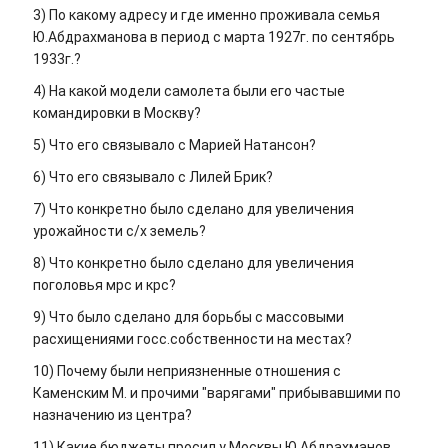
3) По какому адресу и где именно проживала семья
Ю.Абдрахманова в период с марта 1927г. по сентябрь
1933г.?
4) На какой модели самолета были его частые
командировки в Москву?
5) Что его связывало с Марией Натансон?
6) Что его связывало с Лилей Брик?
7) Что конкретно было сделано для увеличения
урожайности с/х земель?
8) Что конкретно было сделано для увеличения
поголовья мрс и крс?
9) Что было сделано для борьбы с массовыми
расхищениями госс.собственности на местах?
10) Почему были неприязненные отношения с
Каменским М. и прочими "варягами" прибывавшими по
назначению из центра?
11) Какие бюджеты просил у Москвы Ю.Абдрахманов