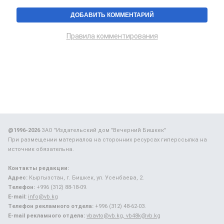
Правила комментирования
@1996-2026
ЗАО "Издательский дом "Вечерний Бишкек"
При размещении материалов на сторонних ресурсах гиперссылка на
источник обязательна.
Контакты редакции:
Адрес:
Кыргызстан, г. Бишкек, ул. Усенбаева, 2.
Телефон:
+996 (312) 88-18-09.
E-mail:
info@vb.kg
Телефон рекламного отдела:
+996 (312) 48-62-03.
E-mail рекламного отдела:
vbavto@vb.kg, vb48k@vb.kg