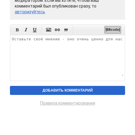
модератором. Если вы хотите, чтобы ваш
комментарий был опубликован сразу, то
авторизуйтесь






[BBcode]
Правила комментирования