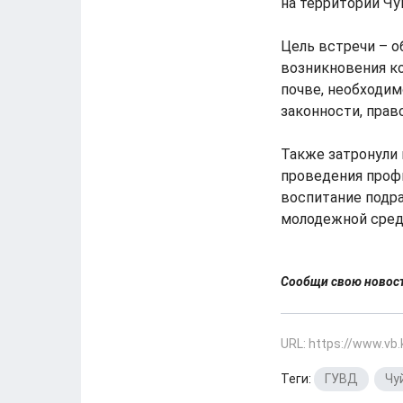
на территории Чу
Цель встречи – 
возникновения к
почве, необходим
законности, прав
Также затронули
проведения проф
воспитание подр
молодежной среде
Сообщи свою ново
URL: https://www.vb
Теги:
ГУВД
,
Чу