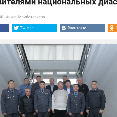
вителями национальных диа
00
-
Айжан Мамбеталиева
Twitter
Вконтакте