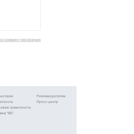
ла комментирования
ансовая
Рекламодателям
отность
Пресс-центр
овая грамотность
вка "ВБ"