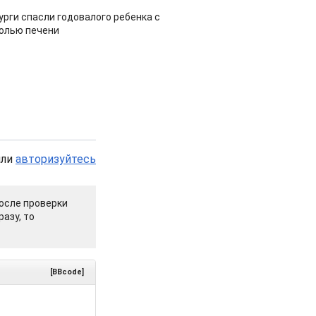
урги спасли годовалого ребенка с
холью печени
или
авторизуйтесь
осле проверки
азу, то
[BBcode]