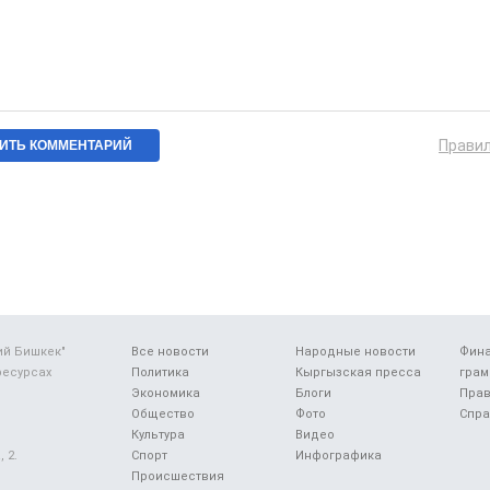
Прави
ий Бишкек"
Все новости
Народные новости
Фин
ресурсах
Политика
Кыргызская пресса
грам
Экономика
Блоги
Прав
Общество
Фото
Спра
Культура
Видео
 2.
Спорт
Инфографика
Происшествия