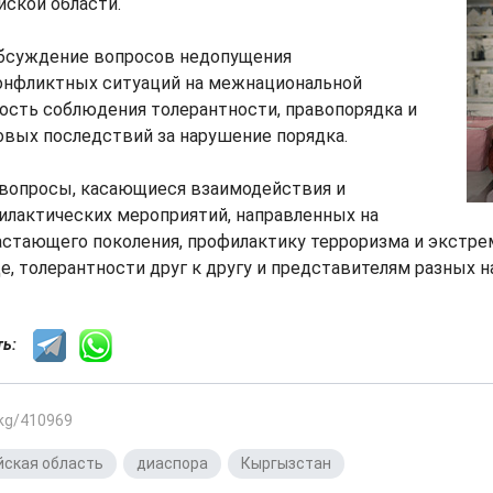
йской области.
обсуждение вопросов недопущения
онфликтных ситуаций на межнациональной
ость соблюдения толерантности, правопорядка и
овых последствий за нарушение порядка.
 вопросы, касающиеся взаимодействия и
илактических мероприятий, направленных на
астающего поколения, профилактику терроризма и экстре
, толерантности друг к другу и представителям разных н
сть:
.kg/410969
йская область
,
диаспора
,
Кыргызстан