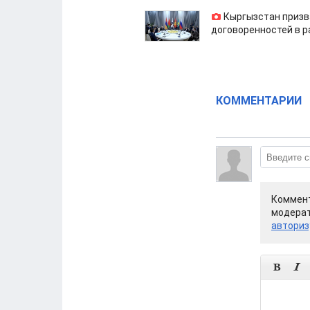
Кыргызстан призв
договоренностей в 
КОММЕНТАРИИ
Коммент
модерат
авториз

