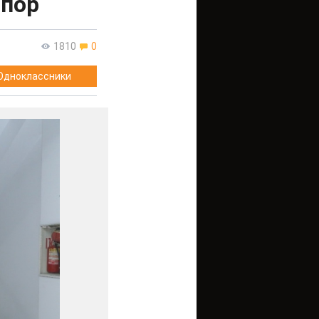
спор
1810
0
Одноклассники