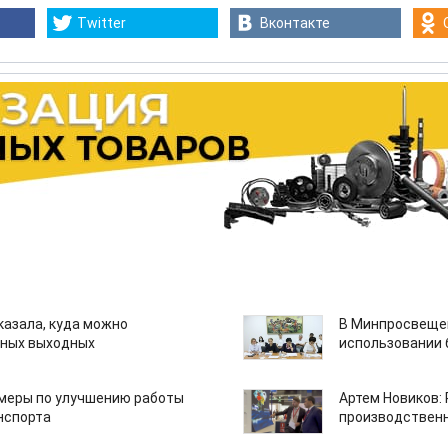
Twitter
Вконтакте
казала, куда можно
В Минпросвещен
нных выходных
использовании
 меры по улучшению работы
Артем Новиков:
нспорта
производствен