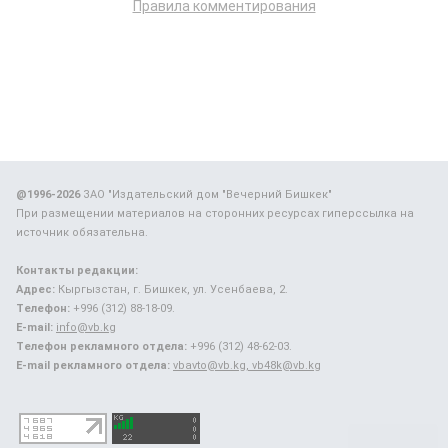
Правила комментирования
@1996-2026
ЗАО "Издательский дом "Вечерний Бишкек"
При размещении материалов на сторонних ресурсах гиперссылка на
источник обязательна.
Контакты редакции:
Адрес:
Кыргызстан, г. Бишкек, ул. Усенбаева, 2.
Телефон:
+996 (312) 88-18-09.
E-mail:
info@vb.kg
Телефон рекламного отдела:
+996 (312) 48-62-03.
E-mail рекламного отдела:
vbavto@vb.kg, vb48k@vb.kg