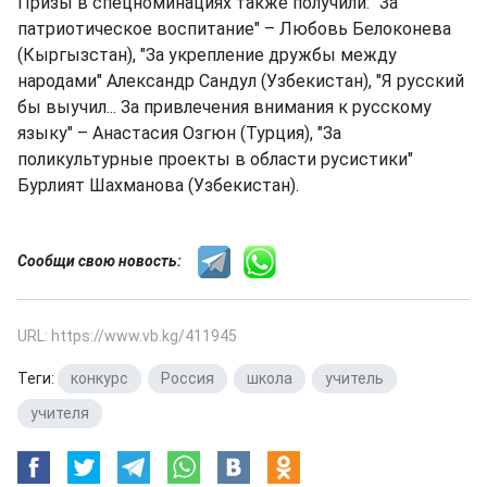
Призы в спецноминациях также получили: "За
патриотическое воспитание" – Любовь Белоконева
(Кыргызстан), "За укрепление дружбы между
народами" Александр Сандул (Узбекистан), "Я русский
бы выучил... За привлечения внимания к русскому
языку" – Анастасия Озгюн (Турция), "За
поликультурные проекты в области русистики"
Бурлият Шахманова (Узбекистан).
Сообщи свою новость:
URL: https://www.vb.kg/411945
Теги:
конкурс
,
Россия
,
школа
,
учитель
,
учителя