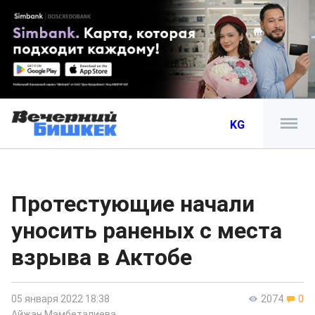
KG
Протестующие начали
уносить раненых с места
взрыва в Актобе
05 января 2022 18:38
2074
0
Айжан Мамбеталиева