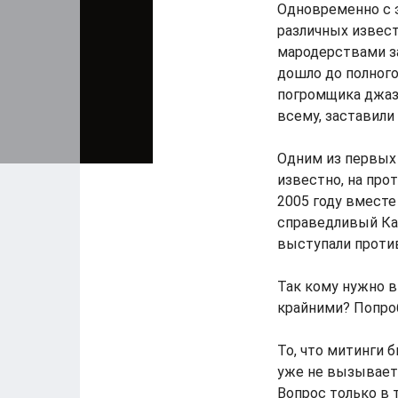
Одновременно с э
различных извест
мародерствами з
дошло до полного
погромщика джазо
всему, заставили
Одним из первых 
известно, на про
2005 году вмест
справедливый Каз
выступали проти
Так кому нужно в
крайними? Попроб
То, что митинги 
уже не вызывает 
Вопрос только в 