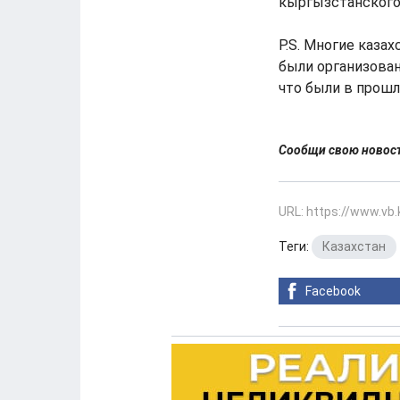
кыргызстанского
P.S. Многие каза
были организован
что были в прошл
Сообщи свою ново
URL: https://www.vb
Теги:
Казахстан
Facebook