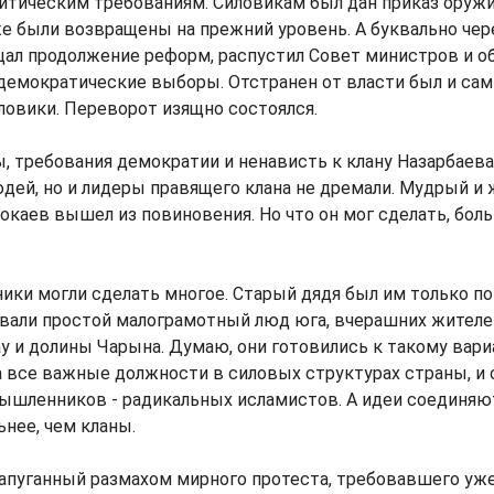
итическим требованиям. Силовикам был дан приказ оружи
же были возвращены на прежний уровень. А буквально че
ал продолжение реформ, распустил Совет министров и об
демократические выборы. Отстранен от власти был и сам 
овики. Переворот изящно состоялся.
 требования демократии и ненависть к клану Назарбаев
дей, но и лидеры правящего клана не дремали. Мудрый и
 Токаев вышел из повиновения. Но что он мог сделать, бол
ники могли сделать многое. Старый дядя был им только по
вали простой малограмотный люд юга, вчерашних жителе
у и долины Чарына. Думаю, они готовились к такому вари
а все важные должности в силовых структурах страны, 
мышленников - радикальных исламистов. А идеи соединя
нее, чем кланы.
напуганный размахом мирного протеста, требовавшего уже