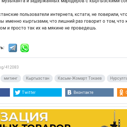
 музыканта и задержанных мародеров с кыргызскими со
хстанские пользователи интернета, кстати, не поверили, ч
ы именно кыргызами, что лишний раз говорит о том, что к
ом и просто так их на мякине не проведешь.
сть:
.kg/412083
,
митинг
,
Кыргызстан
,
Касым-Жомарт Токаев
,
Нурсулт
Twitter
Вконтакте