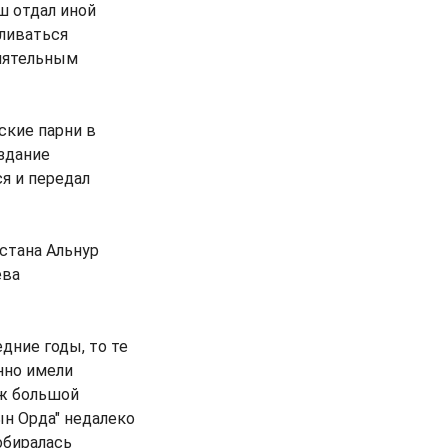
ш отдал иной
ливаться
сиятельным
ские парни в
 здание
я и передал
стана Альнур
ева
дние годы, то те
нно имели
уж большой
ын Орда" недалеко
обиралась