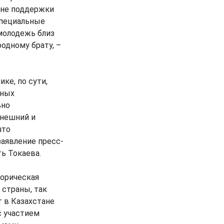
ане поддержки
специальные
 молодежь близ
одному брату, –
ке, по сути,
нных
ьно
ынешний и
что
заявление пресс-
ь Токаева.
торическая
 страны, так
т в Казахстане
с участием