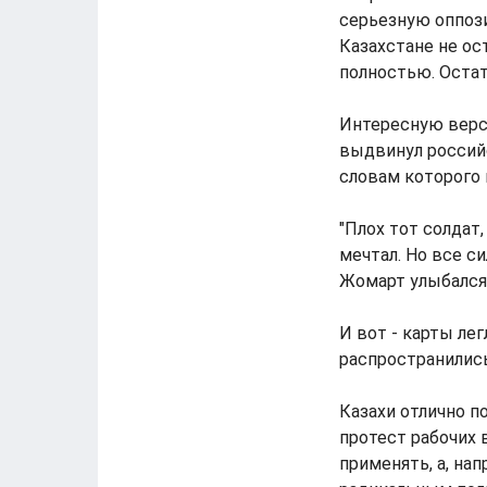
серьезную оппози
Казахстане не ос
полностью. Остат
Интересную верс
выдвинул российс
словам которого 
"Плох тот солдат
мечтал. Но все с
Жомарт улыбался 
И вот - карты ле
распространились
Казахи отлично п
протест рабочих 
применять, а, на