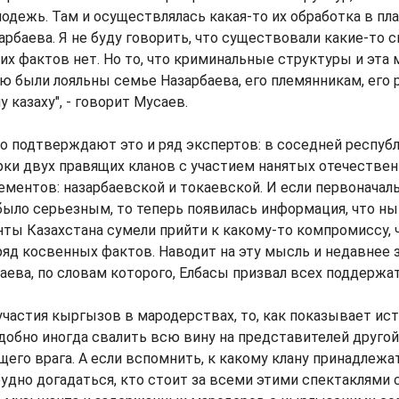
одежь. Там и осуществлялась какая-то их обработка в пл
арбаева. Я не буду говорить, что существовали какие-то 
аких фактов нет. Но то, что криминальные структуры и эта
 были лояльны семье Назарбаева, его племянникам, его р
 казаху", - говорит Мусаев.
то подтверждают это и ряд экспертов: в соседней республи
рки двух правящих кланов с участием нанятых отечестве
ментов: назарбаевской и токаевской. И если первоначал
было серьезным, то теперь появилась информация, что н
ты Казахстана сумели прийти к какому-то компромиссу, 
яд косвенных фактов. Наводит на эту мысль и недавнее 
аева, по словам которого, Елбасы призвал всех поддержат
участия кыргызов в мародерствах, то, как показывает ис
удобно иногда свалить всю вину на представителей другой
бщего врага. А если вспомнить, к какому клану принадлежа
рудно догадаться, кто стоит за всеми этими спектаклями 