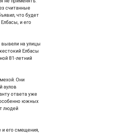
я не применять.
рез считанные
ъявил, что будет
Елбасы, и его
а вывели на улицы
 жестокий Елбасы
ьной 81-летний
мехой. Они
й аулов
анту ответа уже
и особенно южных
ют людей
 и его смещения,