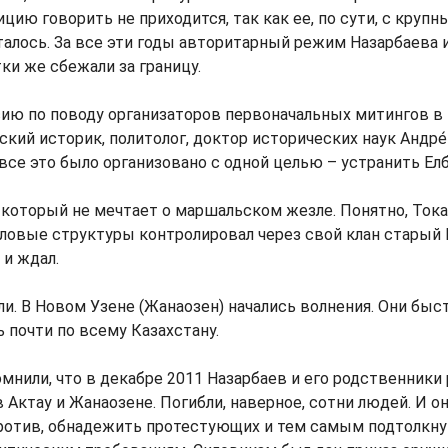
цию говорить не приходится, так как ее, по сути, с круп
талось. За все эти годы авторитарный режим Назарбаева 
ки же сбежали за границу.
ию по поводу организаторов первоначальных митингов в
кий историк, политолог, доктор исторических наук Андре́й
все это было организовано с одной целью – устранить Ел
, который не мечтает о маршальском жезле. Понятно, Тока
иловые структуры контролировал через свой клан старый 
и ждал.
гли. В Новом Узене (Жанаозен) начались волнения. Они быс
 почти по всему Казахстану.
омнили, что в декабре 2011 Назарбаев и его родственники
в Актау и Жанаозене. Погибли, наверное, сотни людей. И о
против, обнадежить протестующих и тем самым подтолкнут