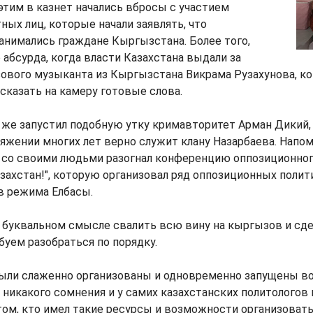
тим в казнет начались вбросы с участием
ных лиц, которые начали заявлять, что
анимались граждане Кыргызстана. Более того,
 абсурда, когда власти Казахстана выдали за
вого музыканта из Кыргызстана Викрама Рузахунова, кот
 сказать на камеру готовые слова.
же запустил подобную утку кримавторитет Арман Дикий, 
тяжении многих лет верно служит клану Назарбаева. Напом
е со своими людьми разогнал конференцию оппозиционног
ахстан!", которую организовал ряд оппозиционных полит
в режима Елбасы.
 буквальном смысле свалить всю вину на кыргызов и сде
уем разобраться по порядку.
были слаженно организованы и одновременно запущены во
никакого сомнения и у самих казахстанских политологов 
том, кто имел такие ресурсы и возможности организовать