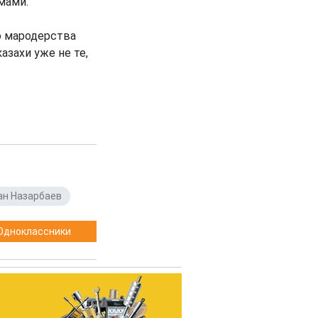
мами.
то мародерства
азахи уже не те,
ан Назарбаев
Одноклассники