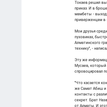
Токаев решил выз
приказ. И в бро
мамбеты - выход
приверженцам в к
Мои друзья сред
пуховиках, быстр
Алматинского гра
технику", - написа
Эту же информац
Мусаев, который 
спровоцировал п
"Что касается ко
же Самат Абиш и 
контакты с разл
секрет. Брат Наз
от Алматы. И это