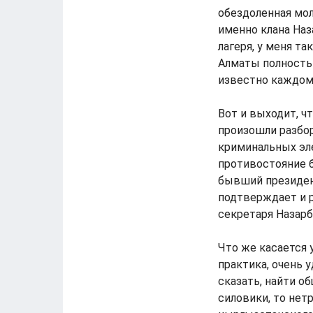
обездоленная мол
именно клана Наз
лагеря, у меня т
Алматы полностью
известно каждому
Вот и выходит, ч
произошли разбо
криминальных эле
противостояние 
бывший президен
подтверждает и р
секретаря Назарб
Что же касается 
практика, очень 
сказать, найти о
силовики, то нет