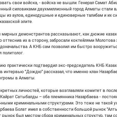
вать свои войска, - войска не вышли. Генерал Самат Аби
шенный силовиками двухмиллионный город Алматы стали в
цы из аулов, единодушные и единоверные талибам и их 
азахской элите.
и мирных демонстрантов рассказывают, как дюжие казах
о оттеснив их в сторону, забросали коктейлями Молотова
доначальства. А КНБ сам позволил им быстро вооружитьс
л политолог.
ию практически подтвердил экс-председатель КНБ Казах
в интервью "Дождю" рассказал, что именно клан Назарба
огромы в Алматы.
нкретных личностей, которые возглавляли комитет в после
Кайрат Сатыбалды – оба племянника Назарбаева - постоя
ичными криминальными структурами. Это тоже не такой 
арбаева Болат имел в собственности большой рынок "Алт
т рынок был местом сбора криминальных структур, там с