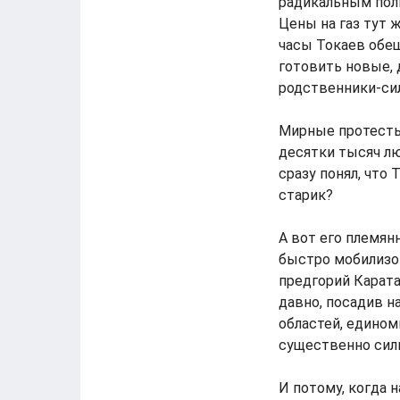
радикальным пол
Цены на газ тут 
часы Токаев обещ
готовить новые, 
родственники-сил
Мирные протесты,
десятки тысяч лю
сразу понял, что
старик?
А вот его племян
быстро мобилизо
предгорий Карата
давно, посадив н
областей, едино
существенно силь
И потому, когда 