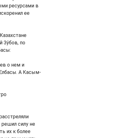
ными ресурсами в
искоренил ее
 Казахстане
 Зу́бов, по
басы:
ев о нем и
Елбасы. А Касым-
тро
 расстреляли
н решил силу не
ь их к более