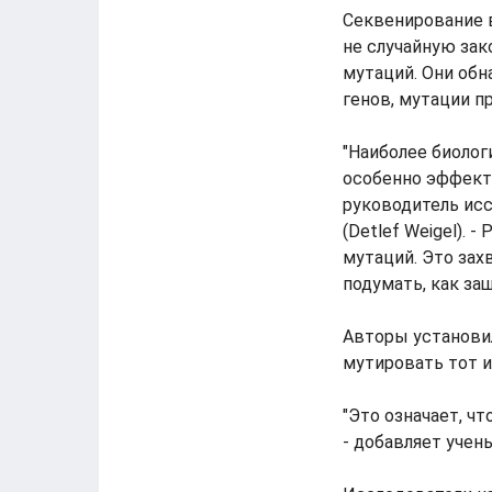
Секвенирование 
не случайную за
мутаций. Они обн
генов, мутации п
"Наиболее биолог
особенно эффект
руководитель ис
(Detlef Weigel).
мутаций. Это зах
подумать, как за
Авторы установил
мутировать тот ил
"Это означает, ч
- добавляет учен