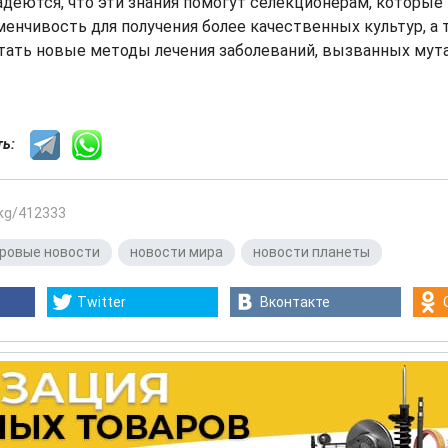
деются, что эти знания помогут селекционерам, которые 
енчивость для получения более качественных культур, а 
тать новые методы лечения заболеваний, вызванных мута
сть:
.kg/412333
ровые новости
,
новости мира
,
новости планеты
Twitter
Вконтакте