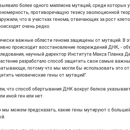
выявило более одного миллиона мутаций, среди которых 
кономерность, противоречащую тезису эволюционной теор
аружили, что в участках генома, отвечающих за рост клет
роисходят очень редко.
ически важные области генома защищены от мутаций. В э
ивно происходит восстановление повреждений ДНК, - об
следования, научный директор Института Макса Планка Д
 - Растение разработало способ защитить свои самые важн
ватывающе, потому что мы могли бы использовать это о
щитить человеческие гены от мутаций".
и, что способ обертывания ДНК вокруг белков указывает 
и иной ген или нет.
то мы можем предсказать, какие гены мутируют с больше
ый.