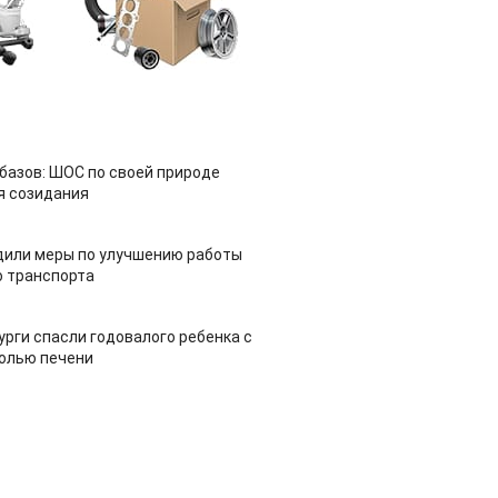
азов: ШОС по своей природе
я созидания
дили меры по улучшению работы
 транспорта
урги спасли годовалого ребенка с
холью печени