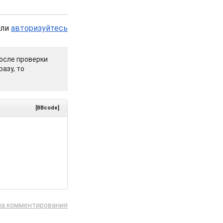
или
авторизуйтесь
осле проверки
азу, то
[BBcode]
ла комментирования