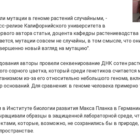
ли мутации в геноме растений случайными, -
сс-релизе Калифорнийского университета в
рвого автора статьи, доцента кафедры растениеводства 
вается, мутации совсем не случайны, в том смысле, что он
вершенно новый взгляд на мутацию".
едования авторы провели секвенирование ДНК сотен расте
ьшого сорного цветка, который среди генетиков считаетс
ганизмом из-за его относительно небольшого генома, вк
р оснований. Для сравнения: в геноме человека примерно
 в Институте биологии развития Макса Планка в Германии
ыращивали образцы в защищенной лабораторной среде, чт
ктами, которые, возможно, не сохранились бы в природе
пространстве.