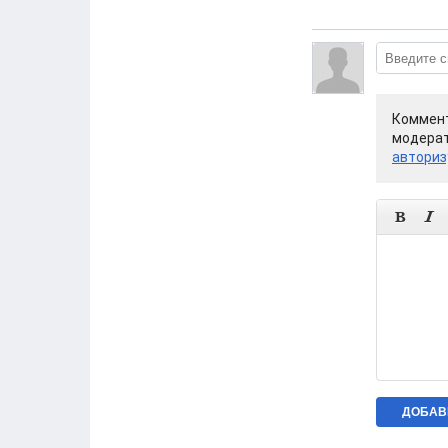
Коммент
модерат
авториз

