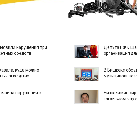
ыявили нарушения при
Депутат ЖК Шаб
етных средств
организация дл
казала, куда можно
В Бишкеке обсу
нных выходных
муниципального
ыявила нарушения в
Бишкекские хир
гигантской опу