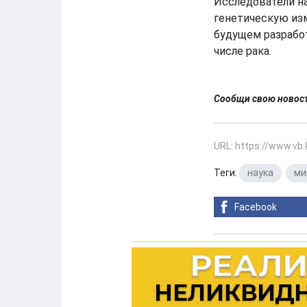
Исследователи на
генетическую изм
будущем разрабо
числе рака.
Сообщи свою ново
URL: https://www.vb
Теги:
наука
,
ми
Facebook