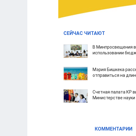
СЕЙЧАС ЧИТАЮТ
В Минпросвещения в
использовании бюдж
Мэрия Бишкека расс
отправиться на дли
Счетная палата КР в
Министерстве науки
КОММЕНТАРИИ