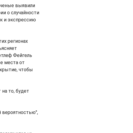
ученые выявили
ии о случайности
ок и экспрессию
тих регионах
ъясняет
етлеф Фейгель
ые места от
ткрытие, чтобы
на то, будет
й вероятностью",