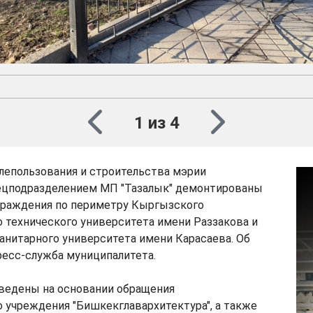
1 из 4
лепользования и строительства мэрии
ецподразделением МП "Тазалык" демонтированы
граждения по периметру Кыргызского
 технического университета имени Раззакова и
анитарного университета имени Карасаева. Об
ресс-служба муниципалитета.
ведены на основании обращения
 учреждения "Бишкекглавархитектура", а также