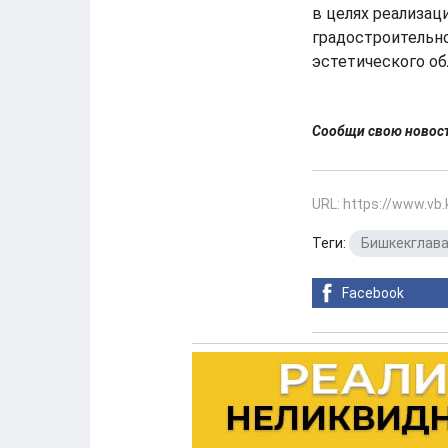
в целях реализац
градостроительно
эстетического об
Сообщи свою ново
URL: https://www.vb
Теги:
Бишкекглава
Facebook