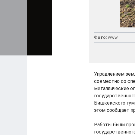
Фото:
www
Управлением зем
совместно со сп
металлические о
государственного
Бишкекского гум
этом сообщает п
Работы были про
государственного