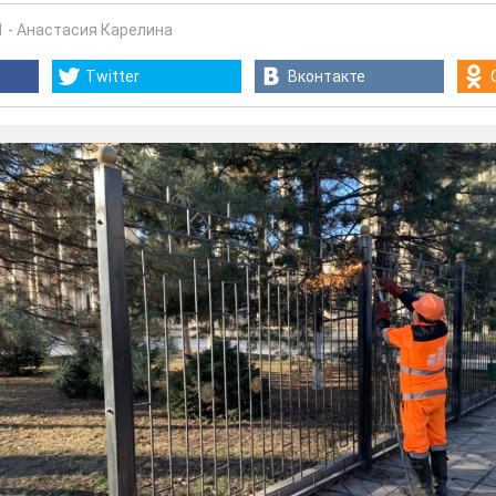
1
-
Анастасия Карелина
Twitter
Вконтакте