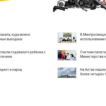
казала, куда можно
В Минпросвещен
нных выходных
использовании
спасли годовалого ребенка с
Счетная палата
 печени
Министерстве н
идент и народ
На Алтае нашли
более четырех 