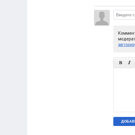
Коммент
модерат
авториз

