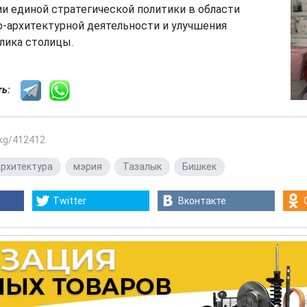
ии единой стратегической политики в области
-архитектурной деятельности и улучшения
лика столицы.
сть:
.kg/412412
рхитектура
,
мэрия
,
Тазалык
,
Бишкек
Twitter
Вконтакте