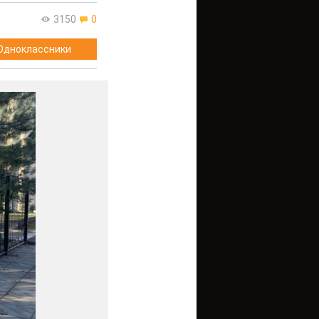
3150
0
Одноклассники