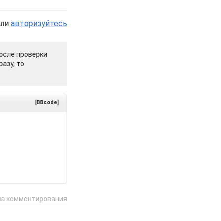
или
авторизуйтесь
осле проверки
азу, то
[BBcode]
ла комментирования