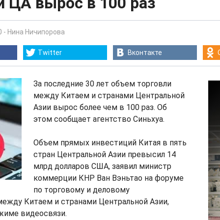
 ЦА вырос в 100 раз
0
-
Нина Ничипорова
Twitter
Вконтакте
За последние 30 лет объем торговли
между Китаем и странами Центральной
Азии вырос более чем в 100 раз. Об
этом сообщает агентство Синьхуа.
Объем прямых инвестиций Китая в пять
стран Центральной Азии превысил 14
млрд долларов США, заявил министр
коммерции КНР Ван Вэньтао на форуме
по торговому и деловому
между Китаем и странами Центральной Азии,
име видеосвязи.