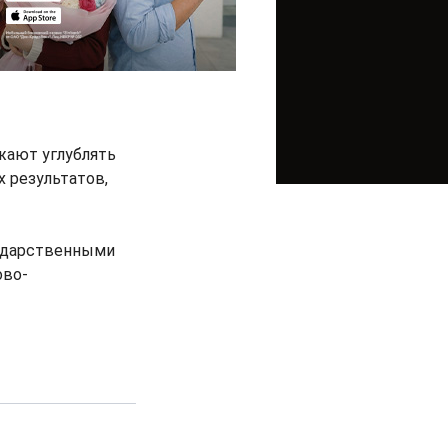
жают углублять
 результатов,
ударственными
ово-