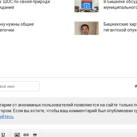
: ШОС по своей природе
В Бишкеке обсу
зидания
муниципального
ону нужны общие
Бишкекские хир
епочки
гигантской опу
арии от анонимных пользователей появляются на сайте только п
ором. Если вы хотите, чтобы ваш комментарий был опубликован ср
уйтесь



