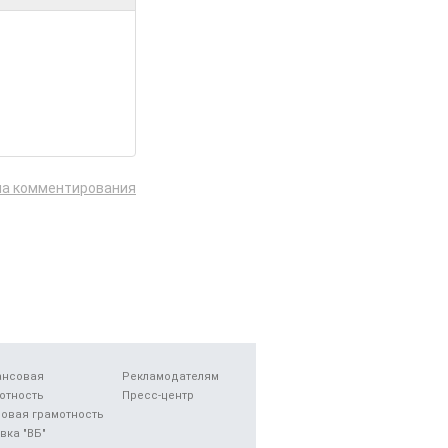
ла комментирования
ансовая
Рекламодателям
отность
Пресс-центр
овая грамотность
вка "ВБ"