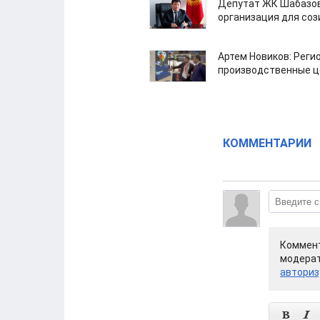
Депутат ЖК Шабазов
организация для со
Артем Новиков: Реги
производственные ц
КОММЕНТАРИИ
Коммент
модерат
авториз

