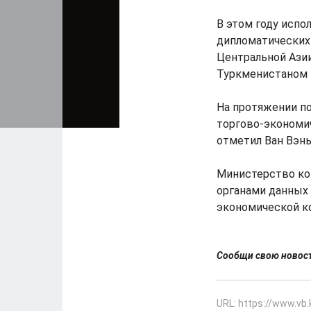
В этом году испо
дипломатических
Центральной Ази
Туркменистаном 
На протяжении по
торгово-экономич
отметил Ван Вэнь
Министерство ко
органами данных 
экономической ко
Сообщи свою ново
URL: https://www.vb