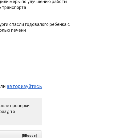
дили меры по улучшению работы
 транспорта
урги спасли годовалого ребенка с
холью печени
или
авторизуйтесь
осле проверки
азу, то
[BBcode]