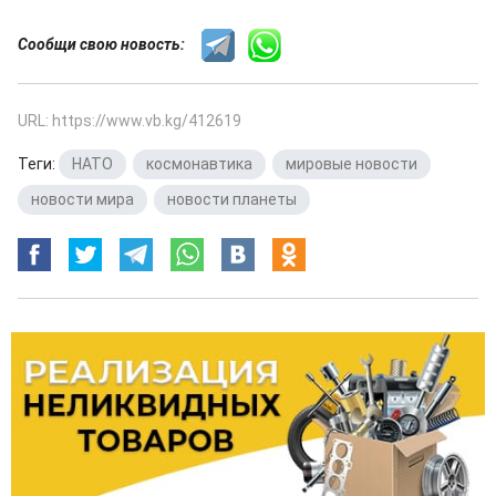
Сообщи свою новость:
URL: https://www.vb.kg/412619
Теги:
НАТО
,
космонавтика
,
мировые новости
,
новости мира
,
новости планеты