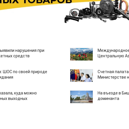
ыявили нарушения при
Международное
етных средств
Центральную А
: ШОС по своей природе
Счетная палата
зидания
Министерстве н
казала, куда можно
На въезде в Би
нных выходных
доминанта