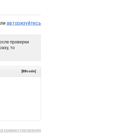
или
авторизуйтесь
осле проверки
азу, то
[BBcode]
ла комментирования