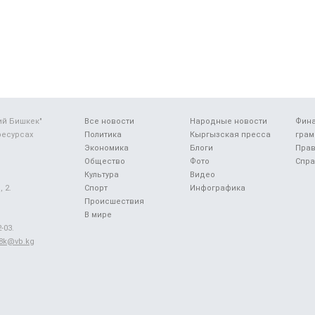
ий Бишкек"
Все новости
Народные новости
Фин
ресурсах
Политика
Кыргызская пресса
грам
Экономика
Блоги
Прав
Общество
Фото
Спра
Культура
Видео
 2.
Спорт
Инфографика
Происшествия
В мире
-03.
48k@vb.kg