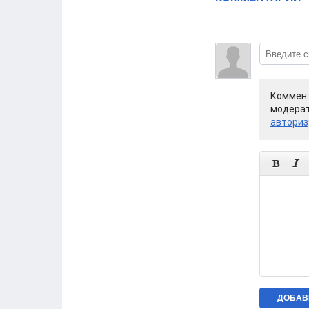
Коммент
модерат
авториз

