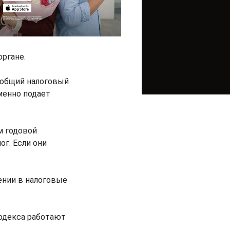
ргане.
 общий налоговый
менно подает
м годовой
ог. Если они
ении в налоговые
кодекса работают