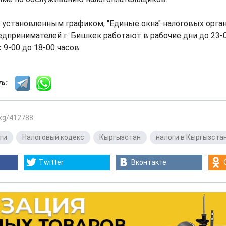
 установленным графиком, "Единые окна" налоговых орга
дпринимателей г. Бишкек работают в рабочие дни до 23-0
9-00 до 18-00 часов.
сть:
.kg/412788
ги
,
Налоговый кодекс
,
Кыргызстан
,
налоги в Кыргызста
Twitter
Вконтакте