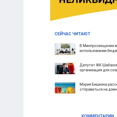
СЕЙЧАС ЧИТАЮТ
В Минпросвещения в
использовании бюдж
Депутат ЖК Шабазов
организация для со
Мэрия Бишкека расс
отправиться на дли
КОММЕНТАРИИ