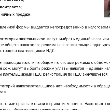
 контракта;
зничных продаж.
овленной формы выдается непосредственно в налоговом о
атегории плательщиков могут выбрать единый налог или
ре общего налогового режима налогоплательщик одновре
гистрацию плательщиком НДС.
лачивающие налоги на общем налоговом режиме с объемо
н сом, могут выбрать режим уплаты налогов – единый нал
 плательщиками НДС, регистрация по НДС аннулируется.
атегорий налогоплательщиков нет необходимости в обращ
ием.
логовые органы в связи с принятием нового Налогового 
име по обслуживанию налогоплательщиков.