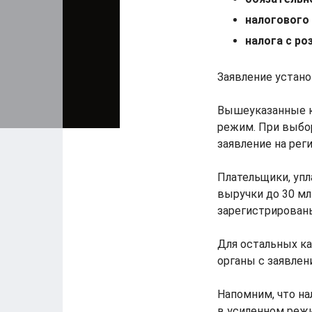
налогового
налога с ро
Заявление устан
Вышеуказанные к
режим. При выбо
заявление на ре
Плательщики, уп
выручки до 30 мл
зарегистрированы
Для остальных к
органы с заявлен
Напомним, что на
в усиленном реж