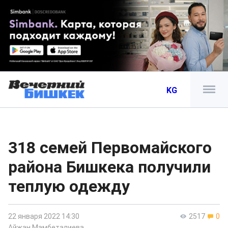
KG
318 семей Первомайского
района Бишкека получили
теплую одежду
22 января 2022 14:30
2517
0
Айжан Мамбеталиева