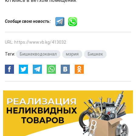
ютились в ветхом помещении.
Сообщи свою новость:
URL: https://www.vb.kg/413032
Теги:
Бишкекводоканал
,
мэрия
,
Бишкек