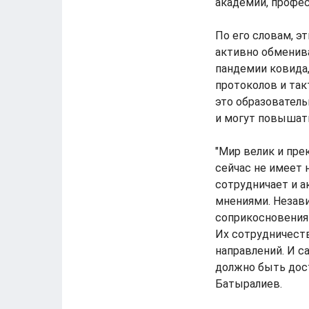
академии, профе
По его словам, эт
активно обменив
пандемии ковида
протоколов и так
это образователь
и могут повышат
"Мир велик и прек
сейчас не имеет 
сотрудничает и а
мнениями. Незави
соприкосновения 
Их сотрудничеств
направлений. И с
должно быть дост
Батыралиев.