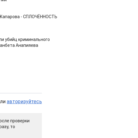
 Жапарова - СПЛОЧЁННОСТЬ
ли убийц криминального
анбета Анапияева
или
авторизуйтесь
осле проверки
азу, то