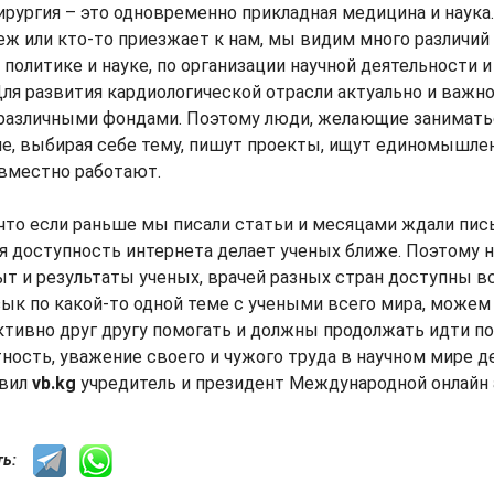
ирургия – это одновременно прикладная медицина и наука
ж или кто-то приезжает к нам, мы видим много различий
политике и науке, по организации научной деятельности 
Для развития кардиологической отрасли актуально и важно
различными фондами. Поэтому люди, желающие занимать
е, выбирая себе тему, пишут проекты, ищут единомышле
овместно работают.
 что если раньше мы писали статьи и месяцами ждали пи
ня доступность интернета делает ученых ближе. Поэтому 
пыт и результаты ученых, врачей разных стран доступны 
ык по какой-то одной теме с учеными всего мира, можем
ктивно друг другу помогать и должны продолжать идти по
ность, уважение своего и чужого труда в научном мире д
явил
vb.kg
учредитель и президент Международной онлайн 
сть: