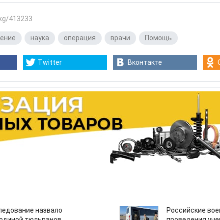
.kg/413233
нение
,
наука
,
операция
,
врачи
,
Помощь
Twitter
Вконтакте
едование назвало
Российские вое
одиной тюльпанов
проведения уче