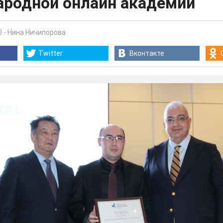
родной онлайн академии
0
-
Нина Ничипорова
Twitter
Вконтакте