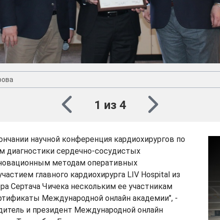
рова
1 из 4
ончании научной конференция кардиохирургов по
м диагностики сердечно-сосудистых
нновационным методам оперативных
частием главного кардиохирурга LIV Hospital из
ра Сертача Чичека нескольким ее участникам
ртификаты Международной онлайн академии", -
дитель и президент Международной онлайн