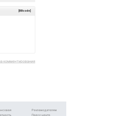
[BBcode]
ла комментирования
ансовая
Рекламодателям
отность
Пресс-центр