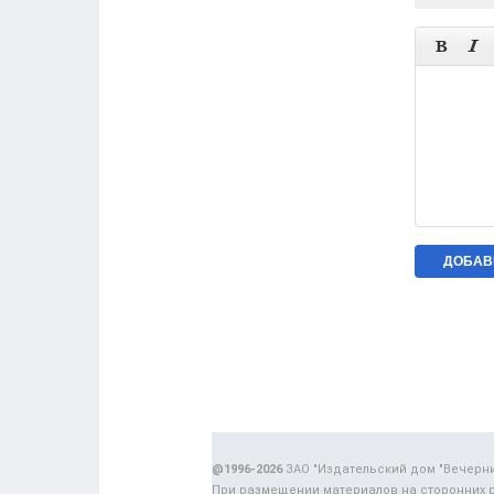


@1996-2026
ЗАО "Издательский дом "Вечерн
При размещении материалов на сторонних 