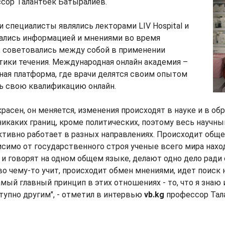
ссор Талантбек Батыралиев.
и специалисты являлись лекторами LIV Hospital и
ались информацией и мнениями во время
, советовались между собой в применении
тики течения. Международная онлайн академия –
ная платформа, где врачи делятся своим опытом
ь свою квалификацию онлайн.
расен, он меняется, изменения происходят в науке и в обр
никаких границ, кроме политических, поэтому весь научны
ктивно работает в разных направлениях. Происходит общ
симо от государственного строя ученые всего мира нахо
и говорят на одном общем языке, делают одно дело ради 
о чему-то учит, происходит обмен мнениями, идет поиск
амый главный принцип в этих отношениях - то, что я знаю 
упно другим", - отметил в интервью
vb.kg
профессор Тал