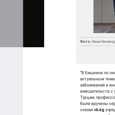
Фото:
Нина Ничипо
"В Бишкеке по ок
актуальным тема
заболеваний и и
вмешательств с у
Турции, профессо
были вручены се
сказал
vb.kg
учре