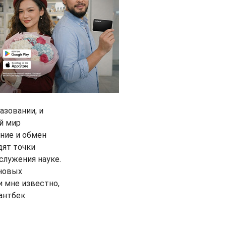
азовании, и
й мир
ение и обмен
дят точки
служения науке.
 новых
и мне известно,
антбек