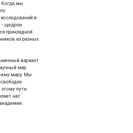
. Когда мы
 по
и исследований в
 - щедрое
ся прикладной
нников из разных
сьменный вариант
научный мир
всему миру. Мы
 свободно
 этому пути.
елает нас
академии.