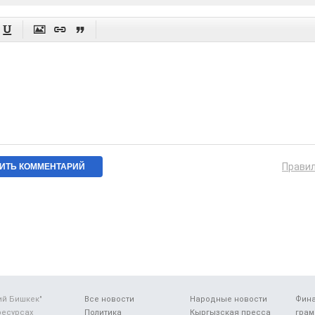




Прави
ий Бишкек"
Все новости
Народные новости
Фин
ресурсах
Политика
Кыргызская пресса
грам