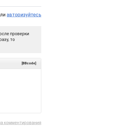
или
авторизуйтесь
осле проверки
азу, то
[BBcode]
ла комментирования