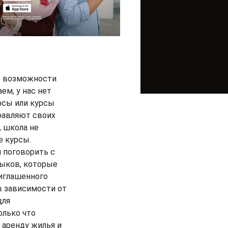
ны возможности
ем, у нас нет
рсы или курсы
равляют своих
, школа не
е курсы.
 поговорить с
зыков, которые
иглашенного
в зависимости от
для
олько что
 аренду жилья и