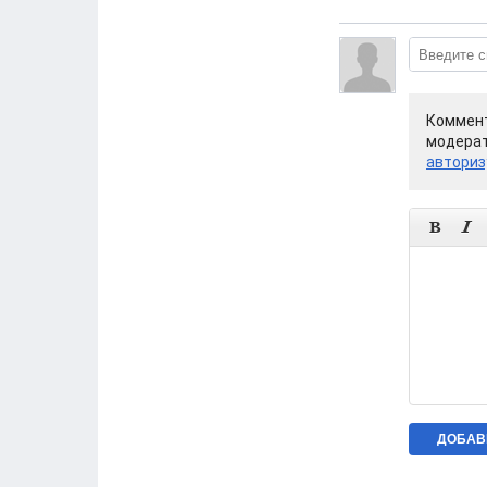
Коммент
модерат
авториз

