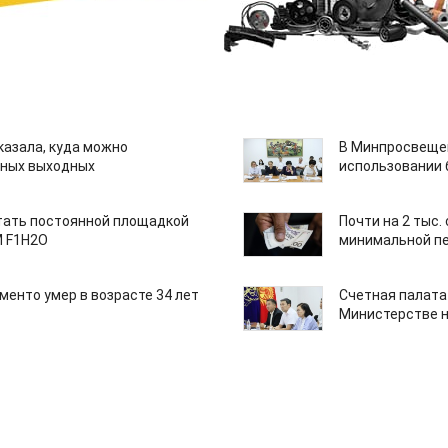
казала, куда можно
В Минпросвещен
нных выходных
использовании
тать постоянной площадкой
Почти на 2 тыс.
M F1H2O
минимальной пе
менто умер в возрасте 34 лет
Счетная палата
Министерстве н