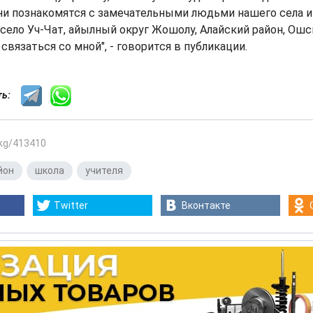
ни познакомятся с замечательными людьми нашего села и
 село Уч-Чат, айылный округ Жошолу, Алайский район, Ошс
вязаться со мной", - говорится в публикации.
сть:
.kg/413410
йон
,
школа
,
учителя
Twitter
Вконтакте