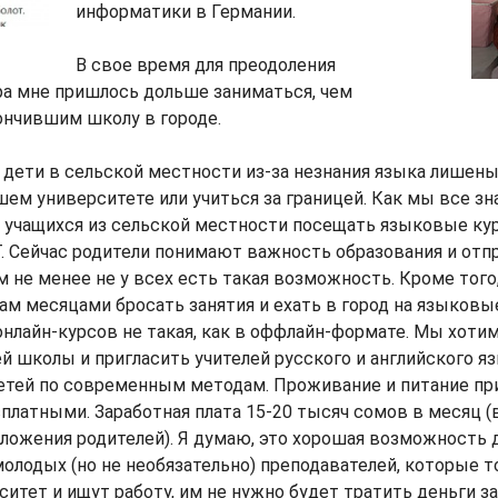
информатики в Германии.
В свое время для преодоления
ра мне пришлось дольше заниматься, чем
ончившим школу в городе.
 дети в сельской местности из-за незнания языка лише
шем университете или учиться за границей. Как мы все зна
 учащихся из сельской местности посещать языковые ку
. Сейчас родители понимают важность образования и отп
ем не менее не у всех есть такая возможность. Кроме того
ам месяцами бросать занятия и ехать в город на языковы
лайн-курсов не такая, как в оффлайн-формате. Мы хотим
 школы и пригласить учителей русского и английского я
детей по современным методам. Проживание и питание пр
сплатными. Заработная плата 15-20 тысяч сомов в месяц (
ложения родителей). Я думаю, это хорошая возможность 
олодых (но не необязательно) преподавателей, которые т
ситет и ищут работу, им не нужно будет тратить деньги за