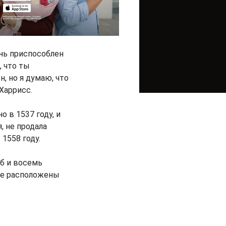
ень приспособлен
 что ты
, но я думаю, что
Харрисс.
о в 1537 году, и
, не продала
1558 году.
еб и восемь
же расположены