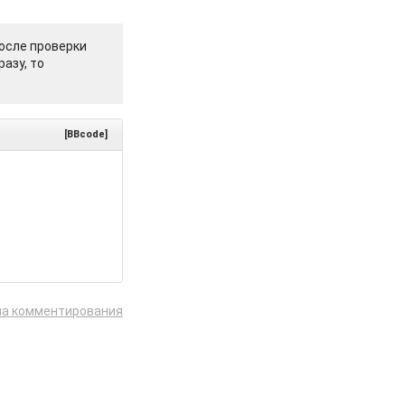
осле проверки
азу, то
[BBcode]
ла комментирования