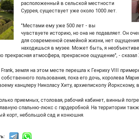
расположенный в сельской местности
Суррея, существует уже около 1000 лет.
"Местами ему уже 500 лет - вы
чувствуете историю, но она не подавляет. Он оч
для современной семейной жизни, нет ощущения,
находишься в музее. Может быть, я необъективен
о прекрасная атмосфера, прекрасное ощущение", - сказал 
Frank, земля на этом месте перешла к Генриху VIII примерн
 собственного пользования, пока его дочь, королева Мария
оему канцлеру Николасу Хиту, архиепископу Йоркскому, в 
олько приемных, столовая, рабочий кабинет, винный погр
главную спальню-люкс с гардеробной. На территории так
ый корт, небольшой сад и конюшня.
сть: