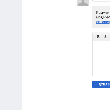
Коммент
модерат
авториз

