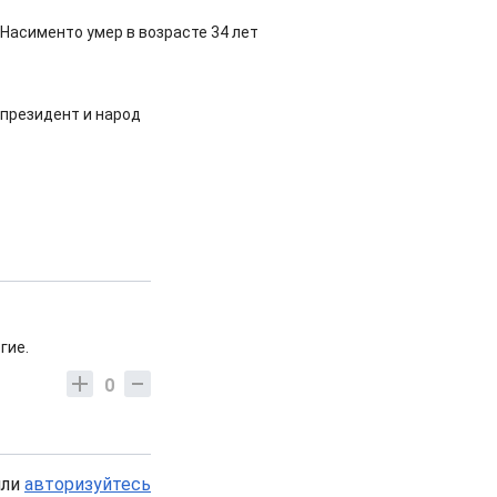
Насименто умер в возрасте 34 лет
 президент и народ
гие.
0
или
авторизуйтесь