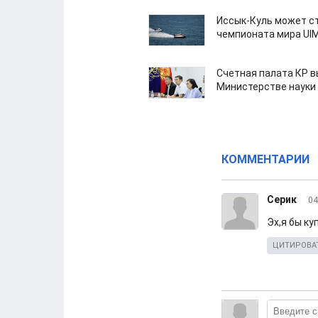
Иссык-Куль может с
чемпионата мира UI
Счетная палата КР в
Министерстве науки
КОММЕНТАРИИ
Серик
04
Эх,я бы ку
ЦИТИРОВА