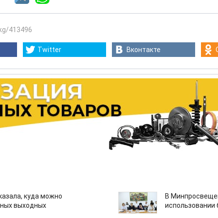
.kg/413496
Twitter
Вконтакте
казала, куда можно
В Минпросвещен
нных выходных
использовании