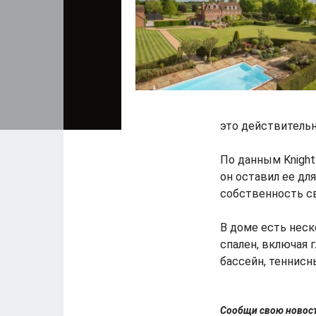
это действительн
По данным Knight 
он оставил ее для
собственность св
В доме есть неск
спален, включая 
бассейн, теннисн
Сообщи свою ново