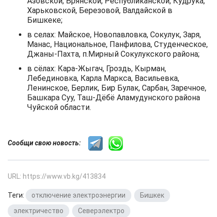
Азовской, Брянской, Республиканской, Кудрука,
Харьковской, Березовой, Валдайской в
Бишкеке;
в селах: Майское, Новопавловка, Сокулук, Заря,
Манас, Национальное, Панфилова, Студенческое,
Джаны-Пахта, п.Мирный Сокулукского района;
в сёлах: Кара-Жыгач, Гроздь, Кырман,
Лебединовка, Карла Маркса, Васильевка,
Ленинское, Берлик, Бир Булак, Сарбан, Заречное,
Башкара Суу, Таш-Дёбё Аламудунского района
Чуйской области.
Сообщи свою новость:
URL: https://www.vb.kg/413834
Теги:
отключение электроэнергии
,
Бишкек
,
электричество
,
Северэлектро