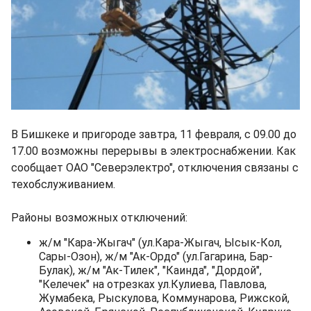
В Бишкеке и пригороде завтра, 11 февраля, с 09.00 до
17.00 возможны перерывы в электроснабжении. Как
сообщает ОАО "Северэлектро", отключения связаны с
техобслуживанием.
Районы возможных отключений:
ж/м "Кара-Жыгач" (ул.Кара-Жыгач, Ысык-Кол,
Сары-Озон), ж/м "Ак-Ордо" (ул.Гагарина, Бар-
Булак), ж/м "Ак-Тилек", "Каинда", "Дордой",
"Келечек" на отрезках ул.Кулиева, Павлова,
Жумабека, Рыскулова, Коммунарова, Рижской,