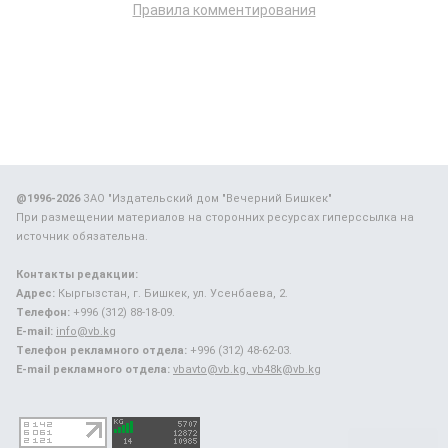
Правила комментирования
@1996-2026
ЗАО "Издательский дом "Вечерний Бишкек"
При размещении материалов на сторонних ресурсах гиперссылка на
источник обязательна.
Контакты редакции:
Адрес:
Кыргызстан, г. Бишкек, ул. Усенбаева, 2.
Телефон:
+996 (312) 88-18-09.
E-mail:
info@vb.kg
Телефон рекламного отдела:
+996 (312) 48-62-03.
E-mail рекламного отдела:
vbavto@vb.kg, vb48k@vb.kg