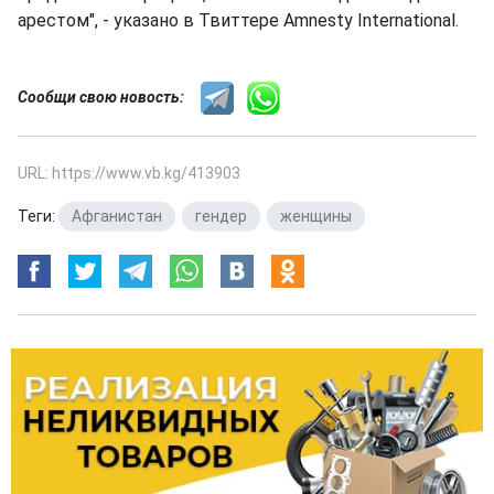
арестом", - указано в Твиттере Amnesty International.
Сообщи свою новость:
URL: https://www.vb.kg/413903
Теги:
Афганистан
,
гендер
,
женщины