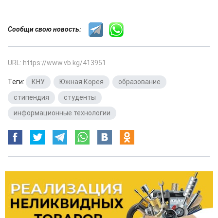
Сообщи свою новость:
URL: https://www.vb.kg/413951
Теги:
КНУ
,
Южная Корея
,
образование
,
стипендия
,
студенты
,
информационные технологии