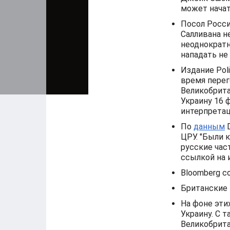
может начат
Посол Росс
Салливана н
неоднократно
нападать не 
Издание Pol
время перег
Великобрита
Украину 16 ф
интерпретац
По
данным
D
ЦРУ. "Были 
русские част
ссылкой на 
Bloomberg с
Британские
На фоне эти
Украину. С 
Великобрита