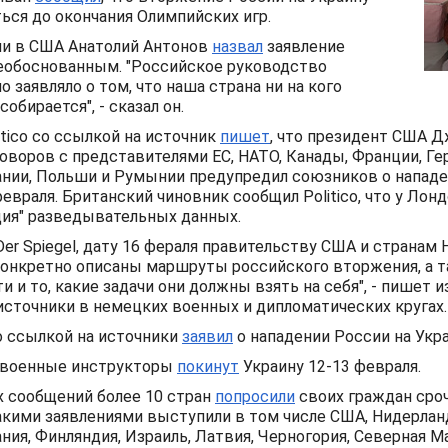
ься до окончания Олимпийских игр.
ии в США Анатолий Антонов
назвал
заявление
еобоснованным. "Российское руководство
 заявляло о том, что наша страна ни на кого
собирается", - сказал он.
itico со ссылкой на источник
пишет
, что президент США Д
оворов с представителями ЕС, НАТО, Канады, Франции, Ге
нии, Польши и Румынии предупредил союзников о нападе
евраля. Британский чиновник сообщил Politico, что у Лонд
ия" разведывательных данных.
er Spiegel, дату 16 фераля правительству США и странам 
конкретно описаны маршруты российского вторжения, а 
и и то, какие задачи они должны взять на себя", - пишет 
источники в немецких военных и дипломатических кругах.
о ссылкой на источники
заявил
о нападении России на Укра
 военные инструкторы
покинут
Украину 12-13 февраля.
х сообщений более 10 стран
попросили
своих граждан сро
такими заявлениями выступили в том числе США, Нидерлан
ния, Финляндия, Израиль, Латвия, Черногория, Северная М