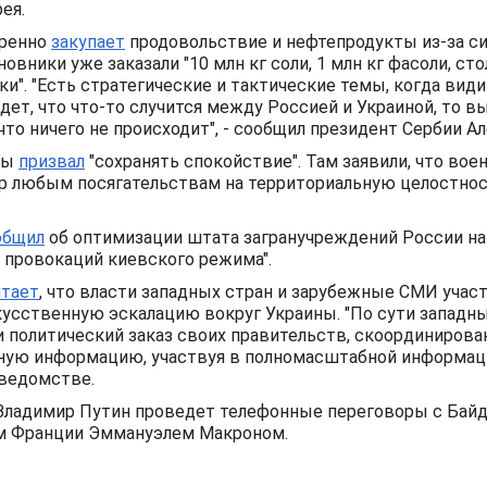
ея.
тренно
закупает
продовольствие и нефтепродукты из-за си
овники уже заказали "10 млн кг соли, 1 млн кг фасоли, сто
ки". "Есть стратегические и тактические темы, когда види
дет, что что-то случится между Россией и Украиной, то в
что ничего не происходит", - сообщил президент Сербии Ал
ны
призвал
"сохранять спокойствие". Там заявили, что вое
р любым посягательствам на территориальную целостнос
общил
об оптимизации штата загранучреждений России на 
провокаций киевского режима".
итает
, что власти западных стран и зарубежные СМИ учас
усственную эскалацию вокруг Украины. "По сути западн
 политический заказ своих правительств, скоординирова
ую информацию, участвуя в полномасштабной информаци
ведомстве.
Владимир Путин проведет телефонные переговоры с Байд
м Франции Эммануэлем Макроном.