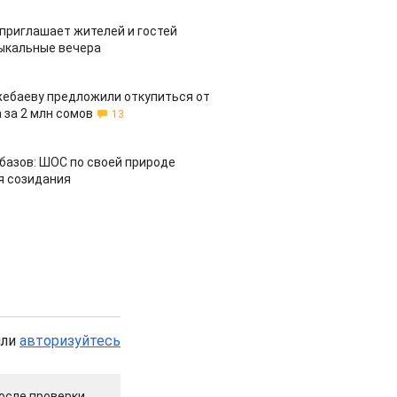
приглашает жителей и гостей
ыкальные вечера
жебаеву предложили откупиться от
 за 2 млн сомов
13
азов: ШОС по своей природе
я созидания
или
авторизуйтесь
осле проверки