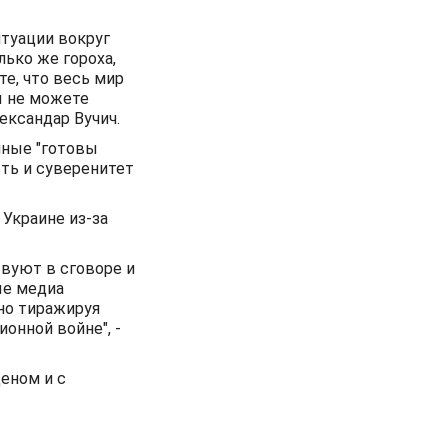
туации вокруг
лько же гороха,
те, что весь мир
ы не можете
ександар Вучич.
нные "готовы
ть и суверенитет
Украине из-за
твуют в сговоре и
ые медиа
но тиражируя
онной войне", -
еном и с