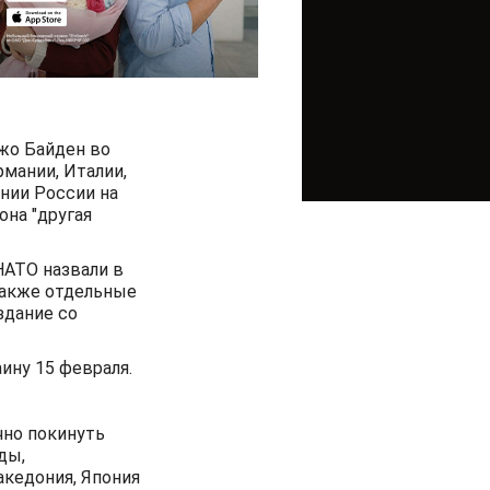
жо Байден во
рмании, Италии,
нии России на
она "другая
НАТО назвали в
также отдельные
издание со
ину 15 февраля.
чно покинуть
ды,
акедония, Япония