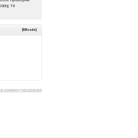
азу, то
[BBcode]
ла комментирования