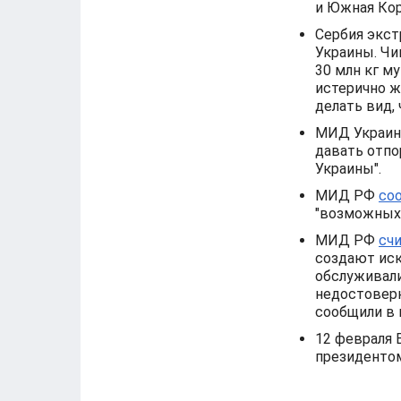
и Южная Кор
Сербия экс
Украины. Чин
30 млн кг му
истерично ж
делать вид, 
МИД Украи
давать отпо
Украины".
МИД РФ
со
"возможных 
МИД РФ
сч
создают иск
обслуживали
недостоверн
сообщили в 
12 февраля 
президенто