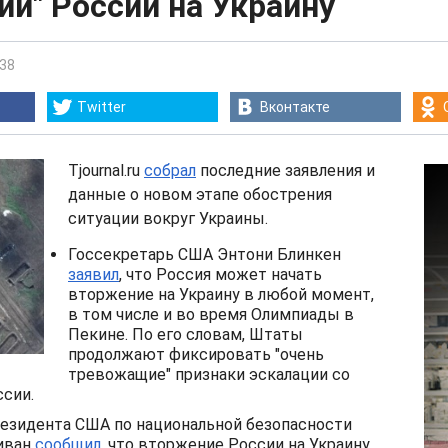
и" России на Украину
:38
Twitter
Вконтакте
Tjournal.ru
cобрал
последние заявления и
данные о новом этапе обострения
ситуации вокруг Украины.
Госсекретарь США Энтони Блинкен
заявил
, что Россия может начать
вторжение на Украину в любой момент,
в том числе и во время Олимпиады в
Пекине. По его словам, Штаты
продолжают фиксировать "очень
тревожащие" признаки эскалации со
сии.
езидента США по национальной безопасности
иван
сообщил
, что вторжение России на Украину