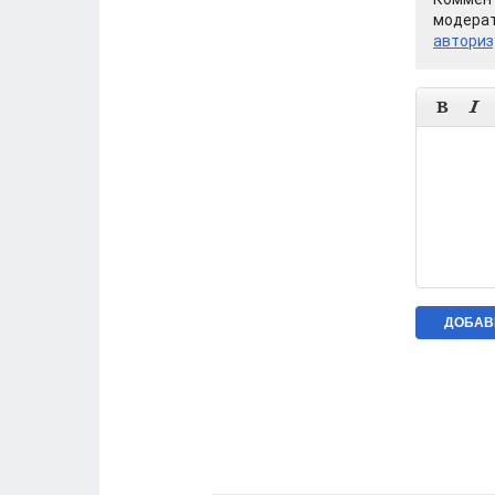
модерат
авториз

