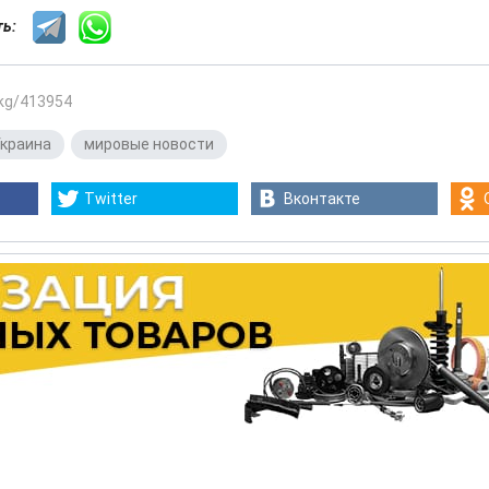
сть:
.kg/413954
краина
,
мировые новости
Twitter
Вконтакте