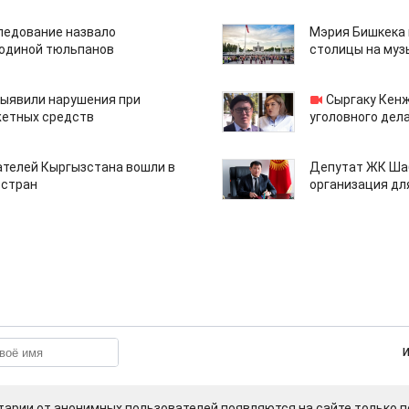
едование назвало
Мэрия Бишкека 
одиной тюльпанов
столицы на муз
ыявили нарушения при
Сыргаку Кен
етных средств
уголовного дела
ателей Кыргызстана вошли в
Депутат ЖК Шаб
 стран
организация дл
арии от анонимных пользователей появляются на сайте только п