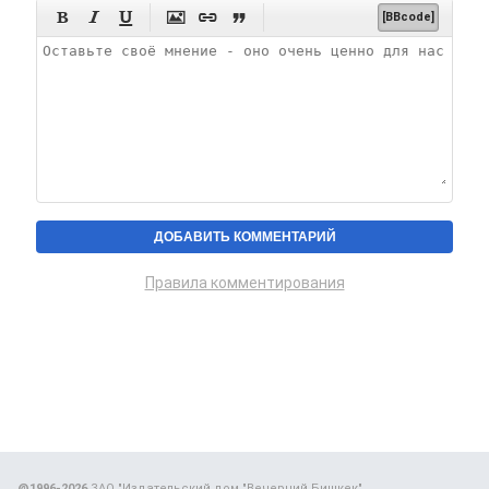






[BBcode]
Правила комментирования
@1996-2026
ЗАО "Издательский дом "Вечерний Бишкек"