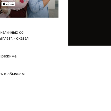
 наличных со
плат", - сказал
м режиме,
ть в обычном