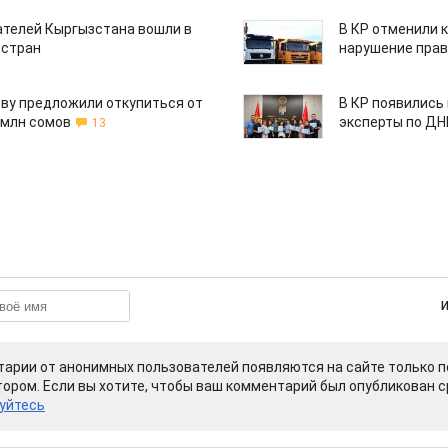
ателей Кыргызстана вошли в
В КР отменили 
 стран
нарушение прав
ву предложили откупиться от
В КР появились
 млн сомов
эксперты по Д
13
арии от анонимных пользователей появляются на сайте только п
ором. Если вы хотите, чтобы ваш комментарий был опубликован ср
уйтесь