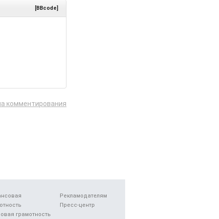
[BBcode]
ла комментирования
ансовая
Рекламодателям
отность
Пресс-центр
овая грамотность