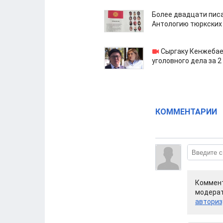
Более двадцати пис
Антологию тюркских
Сыргаку Кенжебае
уголовного дела за 2
КОММЕНТАРИИ
Коммент
модерат
авториз