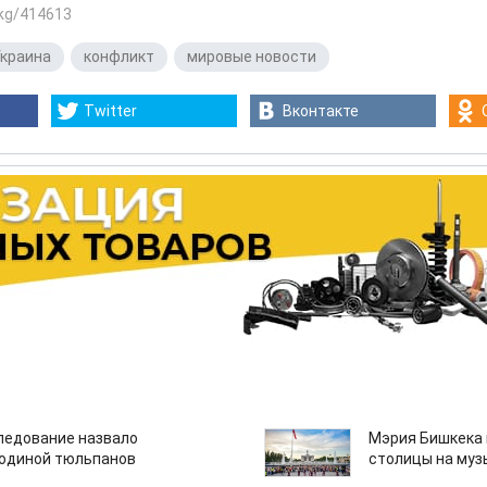
.kg/414613
краина
,
конфликт
,
мировые новости
Twitter
Вконтакте
едование назвало
Мэрия Бишкека 
одиной тюльпанов
столицы на муз