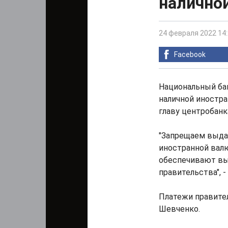
налично
24 февраля 2022 14
Facebook
Национальный бан
наличной иностр
главу центробанк
"Запрещаем выдач
иностранной валю
обеспечивают вы
правительства", -
Платежи правител
Шевченко.