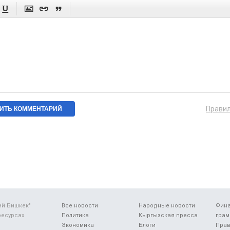




Прави
ий Бишкек"
Все новости
Народные новости
Фин
ресурсах
Политика
Кыргызская пресса
грам
Экономика
Блоги
Прав