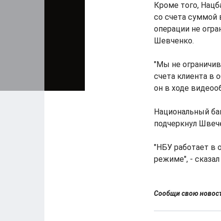
Кроме того, Нацб
со счета суммой 
операции не огра
Шевченко.
"Мы не ограничив
счета клиента в о
он в ходе видеоо
Национальный ба
подчеркнул Швеч
"НБУ работает в
режиме", - сказал 
Сообщи свою ново