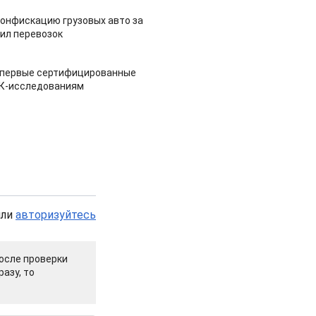
конфискацию грузовых авто за
ил перевозок
 первые сертифицированные
НК-исследованиям
или
авторизуйтесь
осле проверки
азу, то