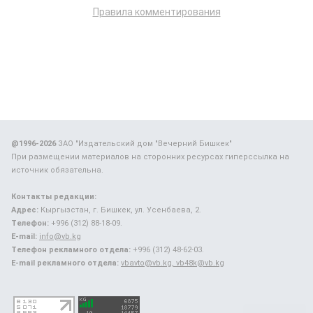
Правила комментирования
@1996-2026
ЗАО "Издательский дом "Вечерний Бишкек"
При размещении материалов на сторонних ресурсах гиперссылка на
источник обязательна.
Контакты редакции:
Адрес:
Кыргызстан, г. Бишкек, ул. Усенбаева, 2.
Телефон:
+996 (312) 88-18-09.
E-mail:
info@vb.kg
Телефон рекламного отдела:
+996 (312) 48-62-03.
E-mail рекламного отдела:
vbavto@vb.kg, vb48k@vb.kg