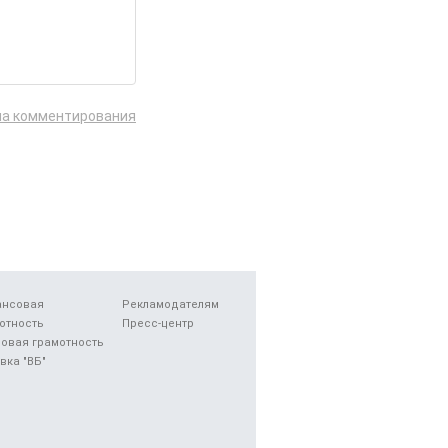
ла комментирования
ансовая
Рекламодателям
отность
Пресс-центр
овая грамотность
вка "ВБ"