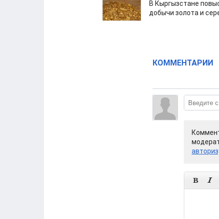
В Кыргызстане повыс
добычи золота и сер
КОММЕНТАРИИ
Коммент
модерат
авториз

