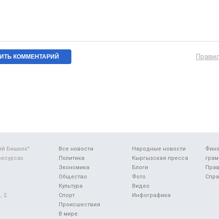
Прави
ий Бишкек"
Все новости
Народные новости
Фин
ресурсах
Политика
Кыргызская пресса
грам
Экономика
Блоги
Прав
Общество
Фото
Спра
Культура
Видео
 2.
Спорт
Инфографика
Происшествия
В мире