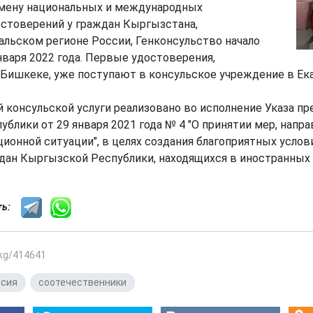
мену национальных и международных
остоверений у граждан Кыргызстана,
альском регионе России, Генконсульство начало
нваря 2022 года. Первые удостоверения,
Бишкеке, уже поступают в консульское учреждение в Ека
 консульской услуги реализовано во исполнение Указа пр
блики от 29 января 2021 года № 4 "О принятии мер, напр
ионной ситуации", в целях создания благоприятных услов
дан Кыргызской Республики, находящихся в иностранных 
сть:
.kg/414641
ссия
,
соотечественники