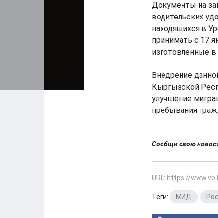
Документы на за
водительских уд
находящихся в Ур
принимать с 17 я
изготовленные в 
Внедрение данной
Кыргызской Респу
улучшение миграц
пребывания граж
Сообщи свою ново
URL: https://www.vb
Теги:
МИД
,
Ро