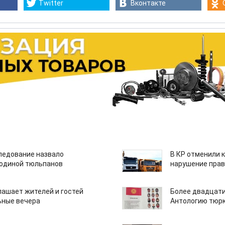
Twitter
Вконтакте
едование назвало
В КР отменили 
одиной тюльпанов
нарушение прав
лашает жителей и гостей
Более двадцати
ьные вечера
Антологию тюрк