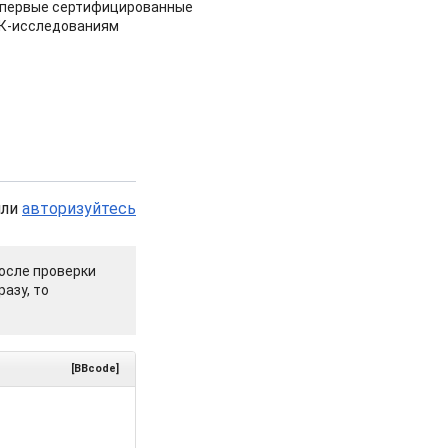
 первые сертифицированные
НК-исследованиям
или
авторизуйтесь
осле проверки
азу, то
[BBcode]