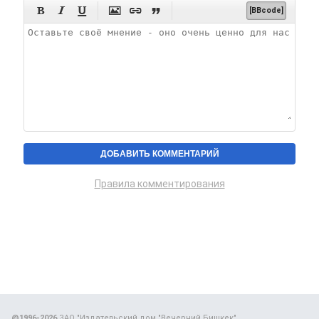






[BBcode]
Правила комментирования
@1996-2026
ЗАО "Издательский дом "Вечерний Бишкек"