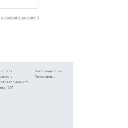
ла комментирования
ансовая
Рекламодателям
отность
Пресс-центр
овая грамотность
вка "ВБ"