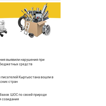
ия выявили нарушения при
 бюджетных средств
 писателей Кыргызстана вошли в
ских стран
азов: ШОС по своей природе
я созидания