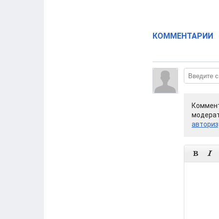
КОММЕНТАРИИ
Коммент
модерат
авториз

