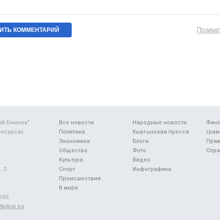
Прави
ий Бишкек"
Все новости
Народные новости
Фин
ресурсах
Политика
Кыргызская пресса
грам
Экономика
Блоги
Прав
Общество
Фото
Спра
Культура
Видео
 2.
Спорт
Инфографика
Происшествия
В мире
-03.
48k@vb.kg