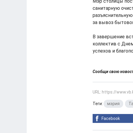
Мэр столицы пос
санитарную очис
разъяснительную
за вывоз бытовог
В завершение вс
коллектив с Днем
успехов и благопо
Сообщи свою ново
URL: https://www.vb
Теги:
мэрия
,
Т
Facebook