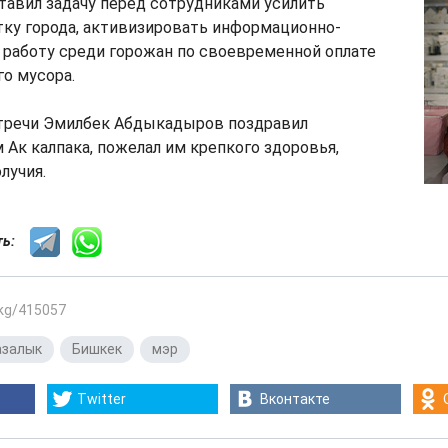
тавил задачу перед сотрудниками усилить
тку города, активизировать информационно-
 работу среди горожан по своевременной оплате
о мусора.
тречи Эмилбек Абдыкадыров поздравил
 Ак калпака, пожелал им крепкого здоровья,
лучия.
сть:
.kg/415057
азалык
,
Бишкек
,
мэр
Twitter
Вконтакте