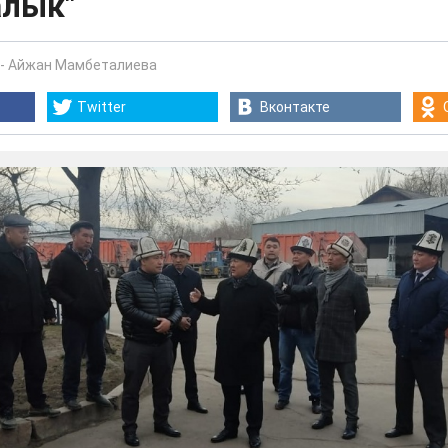
алык"
-
Айжан Мамбеталиева
Twitter
Вконтакте