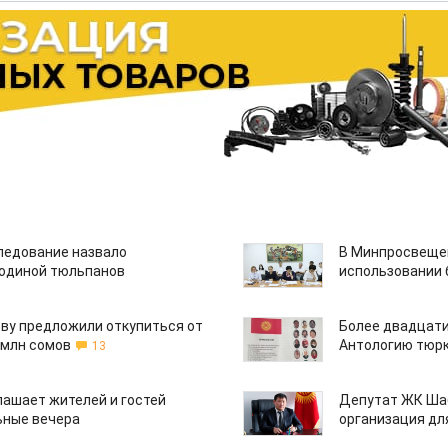
едование назвало
В Минпросвещен
одиной тюльпанов
использовании
ву предложили откупиться от
Более двадцати
 млн сомов
Антологию тюрк
13
лашает жителей и гостей
Депутат ЖК Шаб
ьные вечера
организация дл