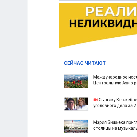
СЕЙЧАС ЧИТАЮТ
Международное иссл
Центральную Азию р
Сыргаку Кенжебае
уголовного дела за 2
Мэрия Бишкека приг
столицы на музыкал