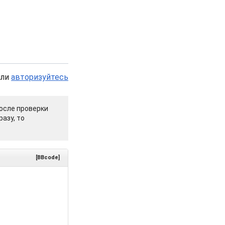
или
авторизуйтесь
осле проверки
азу, то
[BBcode]