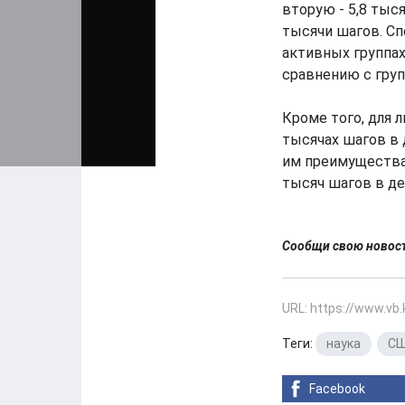
вторую - 5,8 тыся
тысячи шагов. Сп
активных группах
сравнению с гру
Кроме того, для 
тысячах шагов в 
им преимущества.
тысяч шагов в де
Сообщи свою ново
URL: https://www.vb
Теги:
наука
,
С
Facebook