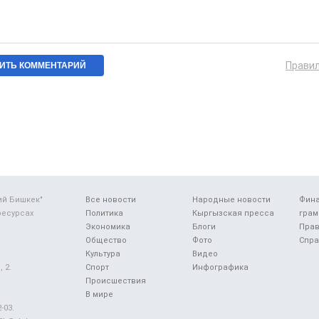
Прави
ий Бишкек"
Все новости
Народные новости
Фин
ресурсах
Политика
Кыргызская пресса
грам
Экономика
Блоги
Прав
Общество
Фото
Спра
Культура
Видео
 2.
Спорт
Инфографика
Происшествия
В мире
-03.