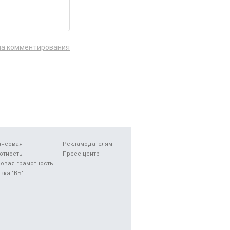
ла комментирования
ансовая
Рекламодателям
отность
Пресс-центр
овая грамотность
вка "ВБ"