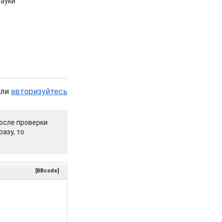
ауки
или
авторизуйтесь
осле проверки
азу, то
[BBcode]