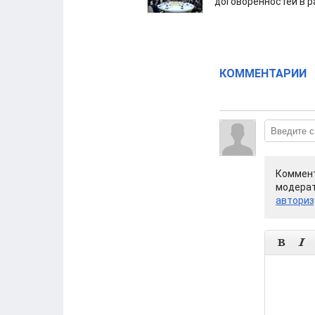
договоренностей в 
КОММЕНТАРИИ
Коммент
модерат
авториз

