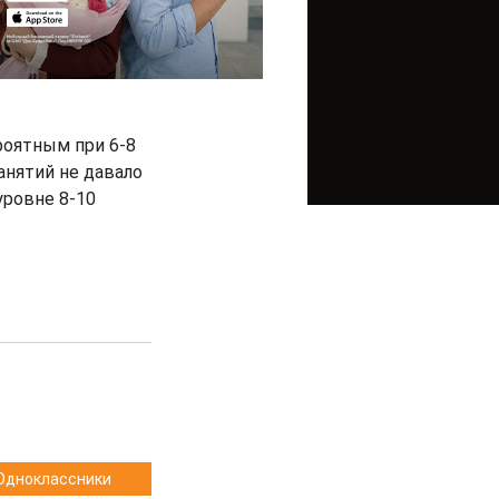
роятным при 6-8
анятий не давало
уровне 8-10
Одноклассники