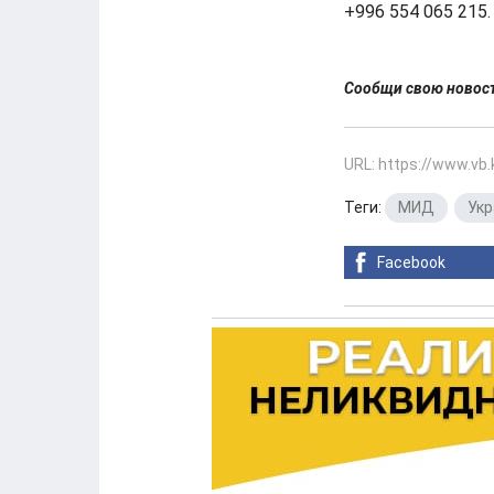
+996 554 065 215.
Сообщи свою ново
URL: https://www.vb
Теги:
МИД
,
Укр
Facebook