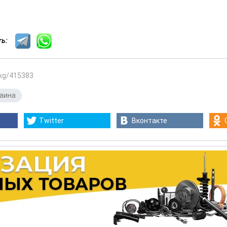
сть:
.kg/415383
аина
Twitter
Вконтакте