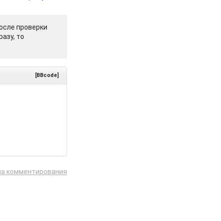
осле проверки
азу, то
[BBcode]
ла комментирования