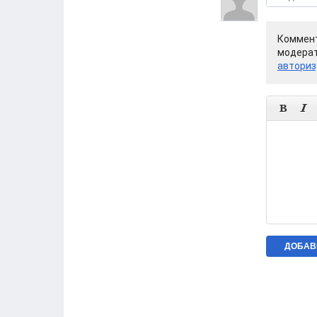
Коммент
модерат
авториз

