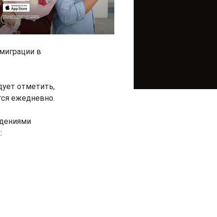
миграции в
дует отметить,
тся ежедневно.
ждениями
: