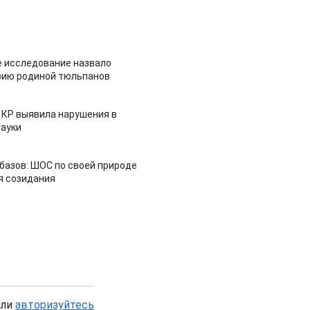
 исследование назвало
зию родиной тюльпанов
 КР выявила нарушения в
ауки
азов: ШОС по своей природе
я созидания
или
авторизуйтесь